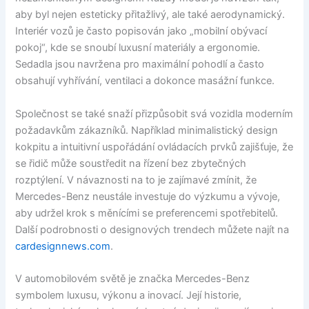
aby byl nejen esteticky přitažlivý, ale také aerodynamický.
Interiér vozů je často popisován jako „mobilní obývací
pokoj“, kde se snoubí luxusní materiály a ergonomie.
Sedadla jsou navržena pro maximální pohodlí a často
obsahují vyhřívání, ventilaci a dokonce masážní funkce.
Společnost se také snaží přizpůsobit svá vozidla moderním
požadavkům zákazníků. Například minimalistický design
kokpitu a intuitivní uspořádání ovládacích prvků zajišťuje, že
se řidič může soustředit na řízení bez zbytečných
rozptýlení. V návaznosti na to je zajímavé zmínit, že
Mercedes-Benz neustále investuje do výzkumu a vývoje,
aby udržel krok s měnícími se preferencemi spotřebitelů.
Další podrobnosti o designových trendech můžete najít na
cardesignnews.com
.
V automobilovém světě je značka Mercedes-Benz
symbolem luxusu, výkonu a inovací. Její historie,