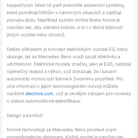
bezpečnosti. Mezi ně patří pokročilé asistenční systémy,
které pomáhají řidičům v náročných situacích a zajišťují
plynulou jízdu. Například systém Active Brake Assist je
navržen tak, aby zabránil kolizím, a to i v těsné blízkosti
jiných vozidel nebo chodců.
Dalším příkladem je koncept elektrických vozidel EQ, který
ukazuje, jak se Mercedes-Benz snaží spojit efektivitu a
udržitelnost. Elektrické modely značky, jako je EQS, nabízejí
výjimečný dojezd a výkon, což dokazuje, že i luxusní
automobily mohou být šetrné k životnímu prostředí. Pro
více informací o jejich technologickém rozvoji můžete
navštívit
electrive.com
, což je skvělým zdrojem pro novinky
v oblasti automobilové elektrifikace.
Design a komfort
Kromě technologií se Mercedes-Benz proslavil svým
nezaměnitelným designem. Každý model je navržen tak,