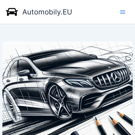
Přeskočit
Automobily.EU
na
obsah