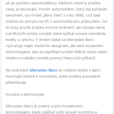
až do počátku automobilismu. Dědictví, které si značka
nese, je fascinující. Prvním automobilem, který byl poháněn
benzinem, byl model „Benz Velo“ z roku 1886, což dala
značka do pohybu na trh s automobilovým průmyslem. Od
té doby prošla značka mnoha změnami, ale zůstala věrná
své filozofii výroby vozidel, která splňují vysoké standardy
kvality a výkonu. V dnešní době se Mercedes-Benz
vyznačuje nejen tradičním designem, ale také moderními
technologiemi, jako je například systém MBUX, který nabízí
intuitivní ovládání vozidla pomocí hlasových příkazů.
Na stránkách
Mercedes-Benz
se můžete dočíst o jejich
fascinující historii a novinkách, které značka pravidelně
představuje.
Inovace a technologie
Mercedes-Benz je známý svými inovativními
technologiemi, které zajišťují vyšší úroveň komfortu a