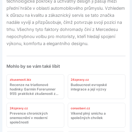
technologické pokroky a úchvatný design ji pasují mezi
přední hráče v oblasti automobilového průmyslu. Vzhledem
k důrazu na kvalitu a zákaznický servis se tato značka
nadále vyvíjí a přizpůsobuje, čímž potvrzuje svojí pozici na
trhu. Všechny tyto faktory dohromady činí z Mercedesu
nepochybnou volbu pro motoristy, kteří hledají spojení
výkonu, komfortu a elegantního designu.
Mohlo by se vám také líbit
zkusenosti.biz
24zpravy.cz
Recenze na triatlonové
Budoucnost evropské
hodinky Garmin Forerunner
integrace a její výzvy
955: praktické zkušenosti z
tréninku a závodů
24zpravy.cz
conasbavi.cz
Prevence chronických
Víkend plný smíchu a
onemocnění v moderní
společných chvilek
společnosti