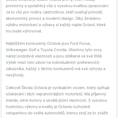
prostorný a spolehlivý vůz s vysokou kvalitou zpracování.
Je to vůz pro rodiny i jednotlivce, kteří oceňují pohodlí,
ekonomický provoz a moderní design. Díky širokému
výběru motorizací a výbavy si každý najde Octavii, která
mu bude vyhovovat.
Nejbližšími konkurenty Octavie jsou Ford Focus,
Volkswagen Golf a Toyota Corolla. Všechny tyto vozy
nabízí podobné vlastnosti a jsou oblíbené ve své třídě.
Výběr mezi nimi závisí na individuálních preferencích
zákazníka, každý z těchto konkurentů má své výhody a
nevýhody.
Celkově Škoda Octavia je vynikajícím vozem, který splňuje
očekávání i těch nejnáročnějších motoristů. Má příjemný
interiér, silné motory a skvělé jízdní vlastnosti. S vysokou
hodnotou výkonu a kvality je Octavia rozhodně
vstupenkou do světa automobilů, kterou stojí za to zvážit.