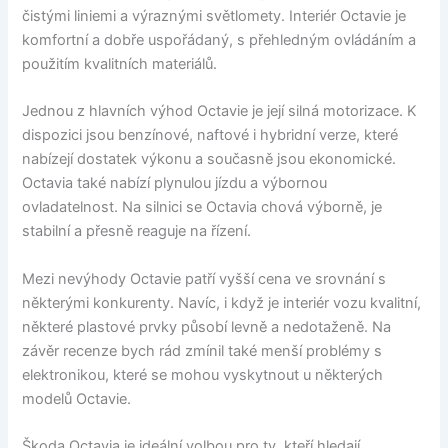
čistými liniemi a výraznými světlomety. Interiér Octavie je
komfortní a dobře uspořádaný, s přehledným ovládáním a
použitím kvalitních materiálů.
Jednou z hlavních výhod Octavie je její silná motorizace. K
dispozici jsou benzínové, naftové i hybridní verze, které
nabízejí dostatek výkonu a současně jsou ekonomické.
Octavia také nabízí plynulou jízdu a výbornou
ovladatelnost. Na silnici se Octavia chová výborně, je
stabilní a přesně reaguje na řízení.
Mezi nevýhody Octavie patří vyšší cena ve srovnání s
některými konkurenty. Navíc, i když je interiér vozu kvalitní,
některé plastové prvky působí levně a nedotaženě. Na
závěr recenze bych rád zmínil také menší problémy s
elektronikou, které se mohou vyskytnout u některých
modelů Octavie.
Škoda Octavia je ideální volbou pro ty, kteří hledají