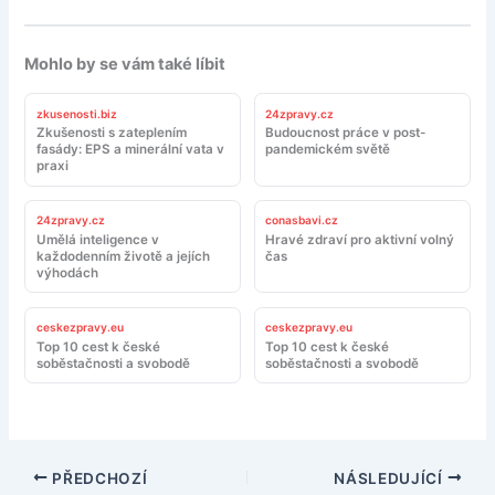
Mohlo by se vám také líbit
zkusenosti.biz
24zpravy.cz
Zkušenosti s zateplením
Budoucnost práce v post-
fasády: EPS a minerální vata v
pandemickém světě
praxi
24zpravy.cz
conasbavi.cz
Umělá inteligence v
Hravé zdraví pro aktivní volný
každodenním životě a jejích
čas
výhodách
ceskezpravy.eu
ceskezpravy.eu
Top 10 cest k české
Top 10 cest k české
soběstačnosti a svobodě
soběstačnosti a svobodě
PŘEDCHOZÍ
NÁSLEDUJÍCÍ