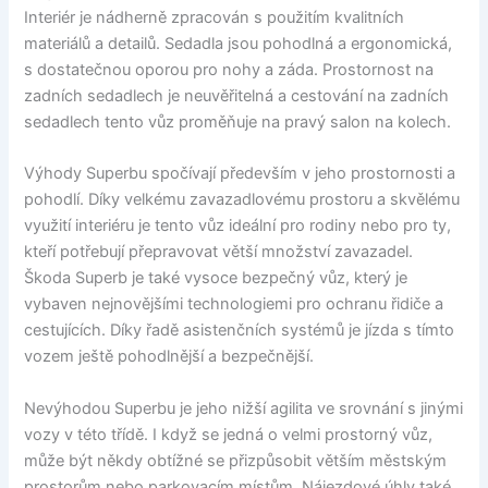
Interiér je nádherně zpracován s použitím kvalitních
materiálů a detailů. Sedadla jsou pohodlná a ergonomická,
s dostatečnou oporou pro nohy a záda. Prostornost na
zadních sedadlech je neuvěřitelná a cestování na zadních
sedadlech tento vůz proměňuje na pravý salon na kolech.
Výhody Superbu spočívají především v jeho prostornosti a
pohodlí. Díky velkému zavazadlovému prostoru a skvělému
využití interiéru je tento vůz ideální pro rodiny nebo pro ty,
kteří potřebují přepravovat větší množství zavazadel.
Škoda Superb je také vysoce bezpečný vůz, který je
vybaven nejnovějšími technologiemi pro ochranu řidiče a
cestujících. Díky řadě asistenčních systémů je jízda s tímto
vozem ještě pohodlnější a bezpečnější.
Nevýhodou Superbu je jeho nižší agilita ve srovnání s jinými
vozy v této třídě. I když se jedná o velmi prostorný vůz,
může být někdy obtížné se přizpůsobit větším městským
prostorům nebo parkovacím místům. Nájezdové úhly také