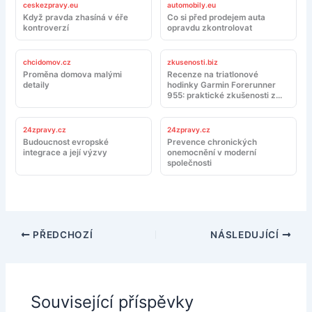
ceskezpravy.eu
automobily.eu
Když pravda zhasíná v éře
Co si před prodejem auta
kontroverzí
opravdu zkontrolovat
chcidomov.cz
zkusenosti.biz
Proměna domova malými
Recenze na triatlonové
detaily
hodinky Garmin Forerunner
955: praktické zkušenosti z
tréninku a závodů
24zpravy.cz
24zpravy.cz
Budoucnost evropské
Prevence chronických
integrace a její výzvy
onemocnění v moderní
společnosti
PŘEDCHOZÍ
NÁSLEDUJÍCÍ
Související příspěvky