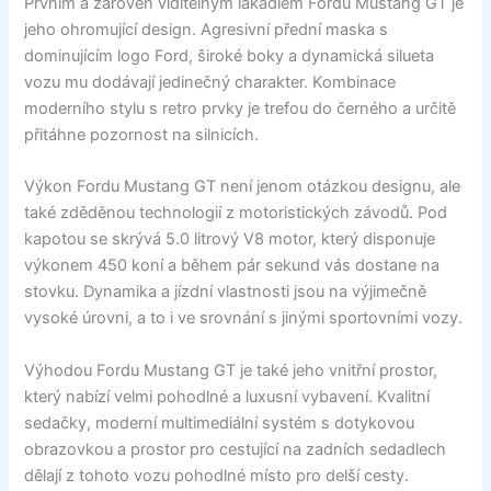
Prvním a zároveň viditelným lákadlem Fordu Mustang GT je
jeho ohromující design. Agresivní přední maska s
dominujícím logo Ford, široké boky a dynamická silueta
vozu mu dodávají jedinečný charakter. Kombinace
moderního stylu s retro prvky je trefou do černého a určitě
přitáhne pozornost na silnicích.
Výkon Fordu Mustang GT není jenom otázkou designu, ale
také zděděnou technologií z motoristických závodů. Pod
kapotou se skrývá 5.0 litrový V8 motor, který disponuje
výkonem 450 koní a během pár sekund vás dostane na
stovku. Dynamika a jízdní vlastnosti jsou na výjimečně
vysoké úrovni, a to i ve srovnání s jinými sportovními vozy.
Výhodou Fordu Mustang GT je také jeho vnitřní prostor,
který nabízí velmi pohodlné a luxusní vybavení. Kvalitní
sedačky, moderní multimediální systém s dotykovou
obrazovkou a prostor pro cestující na zadních sedadlech
dělají z tohoto vozu pohodlné místo pro delší cesty.