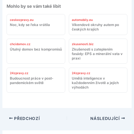
Mohlo by se vám také líbit
ceskezpravy.eu
automobily.eu
Noc, kdy se řeka vrátila
Víkendové okruhy autem po
českých krajích
chcidomov.cz
zkusenosti.biz
Útulný domov bez kompromisů
Zkušenosti s zateplením
fasády: EPS a minerální vata v
praxi
24zpravy.cz
24zpravy.cz
Budoucnost práce v post-
Umělá inteligence v
pandemickém světě
každodenním životě a jejích
výhodách
PŘEDCHOZÍ
NÁSLEDUJÍCÍ