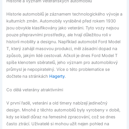
Historie a význam veteránských automobilů
Historie automobilů je záznamem technologického vývoje a
kulturních změn. Automobily vyráběné před rokem 1930
jsou obvykle klasifikovány jako veteráni. Tyto vozy nejsou
pouze přepravními prostředky, ale hrají důležitou roli v
historii mobility a designu. Například automobil Ford Model
T, který zahájil masovou produkci, měl zásadní dopad na
způsob, jakým lidé cestovali. Ačkoli je dnes Ford Model T
spíše klenotem sběratelů, jeho význam pro automobilový
průmysl je nepopiratelný. Více o této problematice se
dočtete na stránkách
Hagerty
.
Co dělá veterány atraktivními
V první řadě, veteráni a old timery nabízejí jedinečný
design. Mnohé z těchto automobilů byly vyrobeny v době,
kdy se kladl důraz na řemeslné zpracování, což se dnes
často ztrácí. Uživatelé si mohou užít nejen pohled na