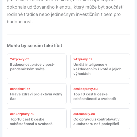
dokonale udržovaného klenotu, který může být součástí
rodinné tradice nebo jedinečným investičním tipem pro
budoucnost.
Mohlo by se vám také líbit
24zpravy.cz
24zpravy.cz
Budoucnost práce v post-
Umělá inteligence v
pandemickém světě
každodenním životě a jejích
výhodách
conasbavi.cz
ceskezpravy.eu
Hravé zdraví pro aktivní volný
Top 10 cest k české
čas
soběstačnosti a svobodě
ceskezpravy.eu
automobily.eu
Top 10 cest k české
Co opravdu zkontrolovat v
soběstačnosti a svobodě
autobazaru než podepíšeš