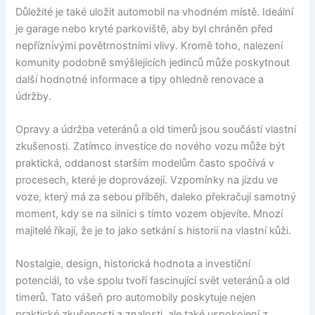
Důležité je také uložit automobil na vhodném místě. Ideální
je garage nebo kryté parkoviště, aby byl chráněn před
nepříznivými povětrnostními vlivy. Kromě toho, nalezení
komunity podobně smýšlejících jedinců může poskytnout
další hodnotné informace a tipy ohledně renovace a
údržby.
Opravy a údržba veteránů a old timerů jsou součástí vlastní
zkušenosti. Zatímco investice do nového vozu může být
praktická, oddanost starším modelům často spočívá v
procesech, které je doprovázejí. Vzpomínky na jízdu ve
voze, který má za sebou příběh, daleko překračují samotný
moment, kdy se na silnici s tímto vozem objevíte. Mnozí
majitelé říkají, že je to jako setkání s historií na vlastní kůži.
Nostalgie, design, historická hodnota a investiční
potenciál, to vše spolu tvoří fascinující svět veteránů a old
timerů. Tato vášeň pro automobily poskytuje nejen
praktické zkušenosti a znalosti, ale také uspokojení z