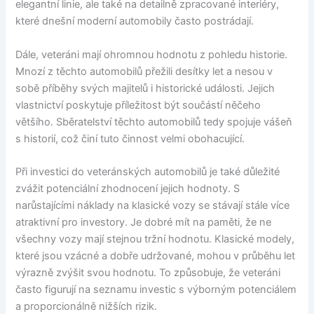
elegantní linie, ale také na detailně zpracované interiéry,
které dnešní moderní automobily často postrádají.
Dále, veteráni mají ohromnou hodnotu z pohledu historie.
Mnozí z těchto automobilů přežili desítky let a nesou v
sobě příběhy svých majitelů i historické události. Jejich
vlastnictví poskytuje příležitost být součástí něčeho
většího. Sběratelství těchto automobilů tedy spojuje vášeň
s historií, což činí tuto činnost velmi obohacující.
Při investici do veteránských automobilů je také důležité
zvážit potenciální zhodnocení jejich hodnoty. S
narůstajícími náklady na klasické vozy se stávají stále více
atraktivní pro investory. Je dobré mít na paměti, že ne
všechny vozy mají stejnou tržní hodnotu. Klasické modely,
které jsou vzácné a dobře udržované, mohou v průběhu let
výrazně zvýšit svou hodnotu. To způsobuje, že veteráni
často figurují na seznamu investic s výborným potenciálem
a proporcionálně nižších rizik.