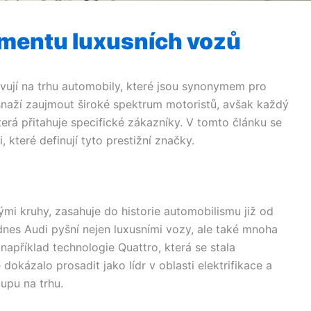
mentu luxusních vozů
ují na trhu automobily, které jsou synonymem pro
snaží zaujmout široké spektrum motoristů, avšak každý
která přitahuje specifické zákazníky. V tomto článku se
 které definují tyto prestižní značky.
mi kruhy, zasahuje do historie automobilismu již od
dnes Audi pyšní nejen luxusními vozy, ale také mnoha
například technologie Quattro, která se stala
kázalo prosadit jako lídr v oblasti elektrifikace a
tupu na trhu.