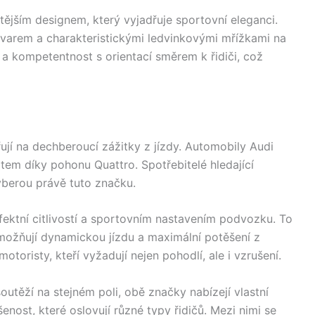
ším designem, který vyjadřuje sportovní eleganci.
varem a charakteristickými ledvinkovými mřížkami na
t a kompetentnost s orientací směrem k řidiči, což
jí na dechberoucí zážitky z jízdy. Automobily Audi
rtem díky pohonu Quattro. Spotřebitelé hledající
yberou právě tuto značku.
ektní citlivostí a sportovním nastavením podvozku. To
 umožňují dynamickou jízdu a maximální potěšení z
otoristy, kteří vyžadují nejen pohodlí, ale i vzrušení.
outěží na stejném poli, obě značky nabízejí vlastní
šenost, které oslovují různé typy řidičů. Mezi nimi se