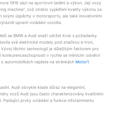
roce 1916 sází na sportovní ladění a výkon. Její vozy
ing machine“, což otisklo vyjádření kvality výkonu za
n svými úspěchy v motorsportu, ale také inovativními
výrazně upravil ovládání vozidla.
odelů se BMW a Audi snaží udržet krok s požadavky
avila své elektrické modely pod značkou e-tron,
 Vývoj těchto technologií je důležitým faktorem pro
 konkurenceschopnosti v rychle se měnícím odvětví
 o automobilkách najdete na stránkách
Motor1
.
adní. Audi obvykle klade důraz na elegantní,
teriéry vozů Audi jsou často charakterizovány kvalitními
. Paidující prvky ovládání a funkce infotainmentu