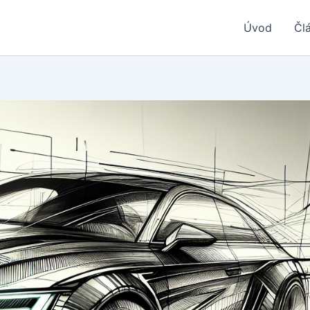
Úvod
Čl