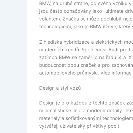
BMW, na druhé straně, od svého vzniku v 
jsou často označovány jako „ultimate driv
volantem. Značka se může pochlubit neje
technologiemi, jako je BMW iDrive, který 
Z hlediska hybridizace a elektrických m
moderních trendů. Společnost Audi předst
zatímco BMW se zaměřilo na řadu i4 a iX.
budoucnost obou značek a pro zachování
automobilového průmyslu. Více informací
Design a styl vozů
Design je pro každou z těchto značek zás
minimalistické linie a moderní detaily. In
materiály a sofistikovanými technologiemi
vytvářejí uživatelsky přívětivý pocit.