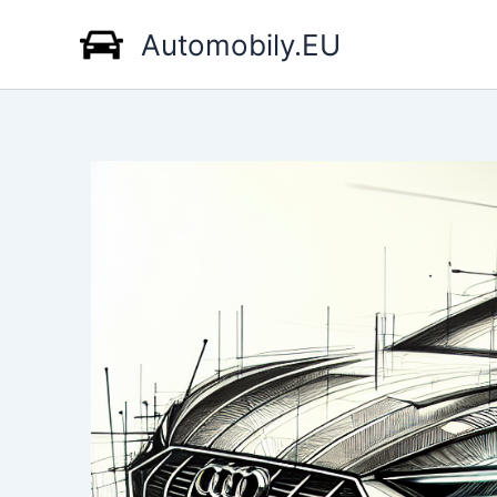
Přeskočit
Automobily.EU
na
obsah