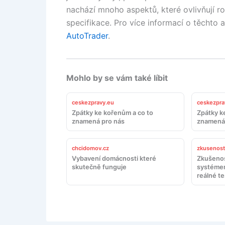
nachází mnoho aspektů, které ovlivňují r
specifikace. Pro více informací o těchto
AutoTrader
.
Mohlo by se vám také líbit
ceskezpravy.eu
ceskezpra
Zpátky ke kořenům a co to
Zpátky k
znamená pro nás
znamená 
chcidomov.cz
zkusenosti
Vybavení domácnosti které
Zkušenos
skutečně funguje
systémem
reálné te
doporuč