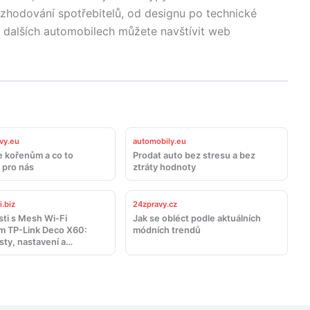
ozhodování spotřebitelů, od designu po technické
 a dalších automobilech můžete navštívit web
vy.eu
automobily.eu
e kořenům a co to
Prodat auto bez stresu a bez
pro nás
ztráty hodnoty
.biz
24zpravy.cz
ti s Mesh Wi-Fi
Jak se obléct podle aktuálních
 TP-Link Deco X60:
módních trendů
sty, nastavení a
ení