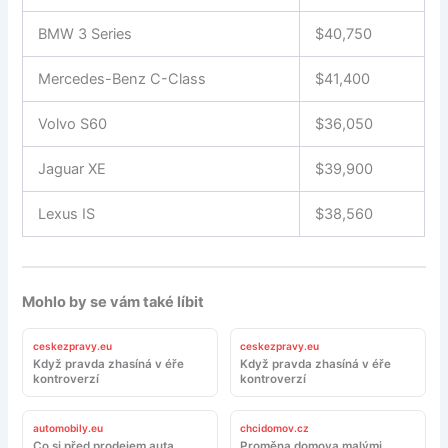
BMW 3 Series
$40,750
Mercedes-Benz C-Class
$41,400
Volvo S60
$36,050
Jaguar XE
$39,900
Lexus IS
$38,560
Mohlo by se vám také líbit
ceskezpravy.eu
ceskezpravy.eu
Když pravda zhasíná v éře
Když pravda zhasíná v éře
kontroverzí
kontroverzí
automobily.eu
chcidomov.cz
Co si před prodejem auta
Proměna domova malými