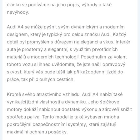
článku se podíváme na jeho popis, výhody a také
nevýhody.
Audi A4 se může pyšnit svým dynamickým a moderním
designem, který je typický pro celou značku Audi. Každý
detail byl promyšlen s důrazem na eleganci a vkus. Interiér
auta je prostorný a elegantní, s využitím prvotřídních
materiálů a moderních technologií. Posednutím za volant
tohoto vozu si ihned uvědomíte, že jste našli opravdový
skvost, který vás bude těšit jak při každodenní jízdě do
práce, tak při dlouhých cestách.
Kromě svého atraktivního vzhledu, Audi A4 nabízí také
vynikající jízdní vlastnosti a dynamiku. Jeho špičkové
motory dokáží nabídnout dostatek výkonu a zároveň snížit
spotřebu paliva. Tento model je také vybaven mnoha
pokročilými bezpečnostními systémy, které zajišťují
maximální ochranu posádky.