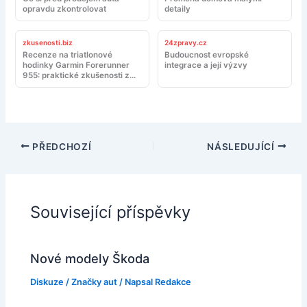
opravdu zkontrolovat
detaily
zkusenosti.biz
24zpravy.cz
Recenze na triatlonové
Budoucnost evropské
hodinky Garmin Forerunner
integrace a její výzvy
955: praktické zkušenosti z
tréninku a závodů
PŘEDCHOZÍ
NÁSLEDUJÍCÍ
Související příspěvky
Nové modely Škoda
Diskuze
/
Značky aut
/ Napsal
Redakce