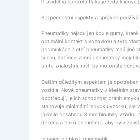
Pravidelná kontrola tlaku je tedy klíčová
Bezpečnostní aspekty a správné používá
Pneumatiky nejsou jen koule gumy, které u
optimální kontakt s vozovkou a tyto vlast
podmínkách. Letní pneumatiky mají jiné sl
suchu, zatímco zimní pneumatiky mají hlub
tímto znalostmi, měli by motorista věno
Dalším důležitým aspektem je opotřebení.
vozidla. Nové pneumatiky v ideálním stavu 
opotřebují, jejich schopnost bránit smyku a
stanovuje minimální hloubku vzorku, ale 
jakmile dosáhnou 3 mm hloubky vzorku. N
dezénu a tlaků pneumatik, aby byla zajiš
Inovace v oblasti pneumatik