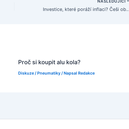
NÁSLEDUJÍCÍ
Investice, které poráží inflaci? Češi objevují nový způs
Proč si koupit alu kola?
Diskuze
/
Pneumatiky
/ Napsal
Redakce