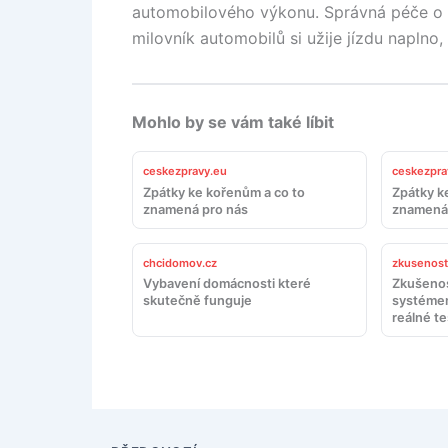
automobilového výkonu. Správná péče o 
milovník automobilů si užije jízdu napln
Mohlo by se vám také líbit
ceskezpravy.eu
ceskezpra
Zpátky ke kořenům a co to
Zpátky k
znamená pro nás
znamená 
chcidomov.cz
zkusenosti
Vybavení domácnosti které
Zkušenos
skutečně funguje
systémem
reálné te
doporuč