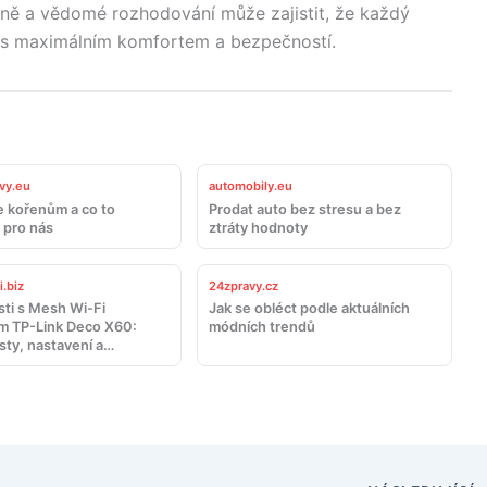
ně a vědomé rozhodování může zajistit, že každý
o, s maximálním komfortem a bezpečností.
vy.eu
automobily.eu
e kořenům a co to
Prodat auto bez stresu a bez
pro nás
ztráty hodnoty
.biz
24zpravy.cz
ti s Mesh Wi-Fi
Jak se obléct podle aktuálních
 TP-Link Deco X60:
módních trendů
sty, nastavení a
ení