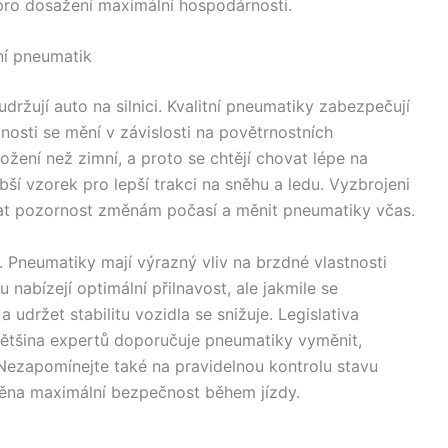
 pro dosažení maximální hospodárnosti.
ní pneumatik
držují auto na silnici. Kvalitní pneumatiky zabezpečují
nosti se mění v závislosti na povětrnostních
ožení než zimní, a proto se chtějí chovat lépe na
ší vzorek pro lepší trakci na sněhu a ledu. Vyzbrojeni
vat pozornost změnám počasí a měnit pneumatiky včas.
 Pneumatiky mají výrazný vliv na brzdné vlastnosti
nabízejí optimální přilnavost, ale jakmile se
 udržet stabilitu vozidla se snižuje. Legislativa
většina expertů doporučuje pneumatiky vyměnit,
ezapomínejte také na pravidelnou kontrolu stavu
těna maximální bezpečnost během jízdy.