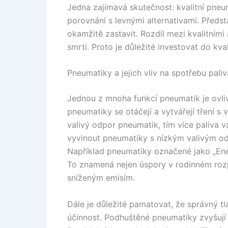
Jedna zajímavá skutečnost: kvalitní pne
porovnání s levnými alternativami. Předsta
okamžitě zastavit. Rozdíl mezi kvalitním
smrti. Proto je důležité investovat do kva
Pneumatiky a jejich vliv na spotřebu paliv
Jednou z mnoha funkcí pneumatik je ovliv
pneumatiky se otáčejí a vytvářejí tření s
valivý odpor pneumatik, tím více paliva 
vyvinout pneumatiky s nízkým valivým odp
Například pneumatiky označené jako „Ener
To znamená nejen úspory v rodinném rozp
sníženým emisím.
Dále je důležité pamatovat, že správný t
účinnost. Podhuštěné pneumatiky zvyšují 