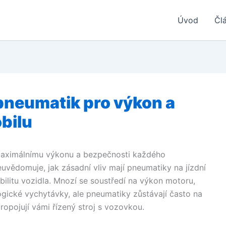
Úvod
Čl
pneumatik pro výkon a
bilu
maximálnímu výkonu a bezpečnosti každého
euvědomuje, jak zásadní vliv mají pneumatiky na jízdní
abilitu vozidla. Mnozí se soustředí na výkon motoru,
ogické vychytávky, ale pneumatiky zůstávají často na
opojují vámi řízený stroj s vozovkou.