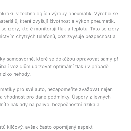
okroku v technologiích výroby pneumatik. Výrobci se
ateriálů, které zvyšují životnost a výkon pneumatik.
enzory, které monitorují tlak a teplotu. Tyto senzory
nictvím chytrých telefonů, což zvyšuje bezpečnost a
ky samosvorné, které se dokážou opravovat samy při
ají vozidlům udržovat optimální tlak i v případě
riziko nehody.
umatiky pro své auto, nezapomeňte zvažovat nejen
ce a vhodnost pro dané podmínky. Úspory z levných
níte náklady na palivo, bezpečnostní rizika a
stů klíčový, avšak často opomíjený aspekt