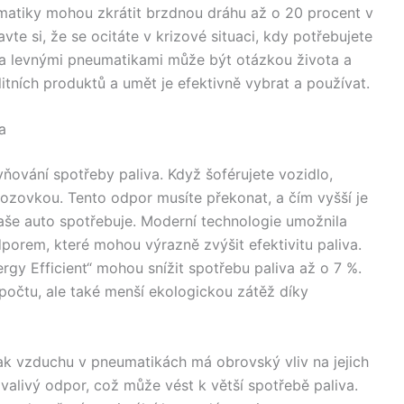
umatiky mohou zkrátit brzdnou dráhu až o 20 procent v
vte si, že se ocitáte v krizové situaci, kdy potřebujete
i a levnými pneumatikami může být otázkou života a
litních produktů a umět je efektivně vybrat a používat.
a
ňování spotřeby paliva. Když šoférujete vozidlo,
 vozovkou. Tento odpor musíte překonat, a čím vyšší je
vaše auto spotřebuje. Moderní technologie umožnila
orem, které mohou výrazně zvýšit efektivitu paliva.
gy Efficient“ mohou snížit spotřebu paliva až o 7 %.
očtu, ale také menší ekologickou zátěž díky
lak vzduchu v pneumatikách má obrovský vliv na jejich
valivý odpor, což může vést k větší spotřebě paliva.