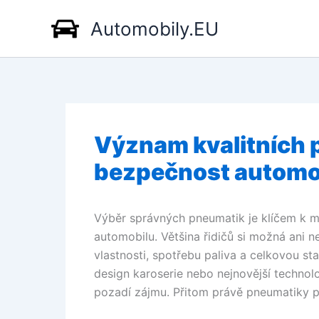
Přeskočit
Automobily.EU
na
obsah
Význam kvalitních 
bezpečnost automo
Výběr správných pneumatik je klíčem k 
automobilu. Většina řidičů si možná ani n
vlastnosti, spotřebu paliva a celkovou st
design karoserie nebo nejnovější technol
pozadí zájmu. Přitom právě pneumatiky pr