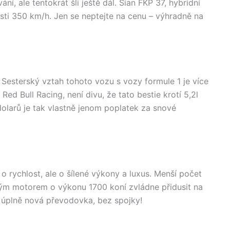
, ale tentokrát šli ještě dál. Sian FKP 37, hybridní
sti 350 km/h. Jen se neptejte na cenu – výhradně na
 Sesterský vztah tohoto vozu s vozy formule 1 je více
Red Bull Racing, není divu, že tato bestie krotí 5,2l
dolarů je tak vlastně jenom poplatek za snové
 rychlost, ale o šílené výkony a luxus. Menší počet
ým motorem o výkonu 1700 koní zvládne přidusit na
a úplně nová převodovka, bez spojky!