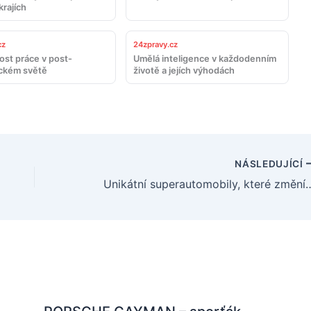
krajích
cz
24zpravy.cz
st práce v post-
Umělá inteligence v každodenním
ckém světě
životě a jejích výhodách
NÁSLEDUJÍCÍ
Unikátní superautomobily, které změní 