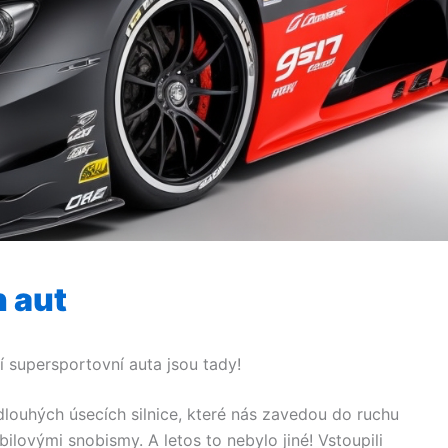
h aut
í supersportovní auta jsou tady!
louhých úsecích silnice, které nás zavedou do ruchu
lovými snobismy. A letos to nebylo jiné! Vstoupili