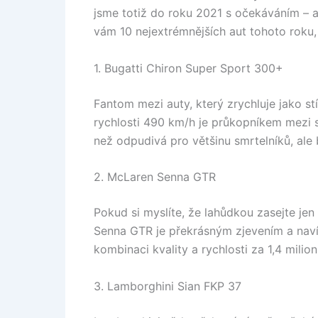
jsme totiž do roku 2021 s očekáváním – a
vám 10 nejextrémnějších aut tohoto roku
1. Bugatti Chiron Super Sport 300+
Fantom mezi auty, který zrychluje jako 
rychlosti 490 km/h je průkopníkem mezi s
než odpudivá pro většinu smrtelníků, ale 
2. McLaren Senna GTR
Pokud si myslíte, že lahůdkou zasejte jen
Senna GTR je překrásným zjevením a navíc
kombinaci kvality a rychlosti za 1,4 milio
3. Lamborghini Sian FKP 37