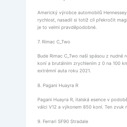
Americký výrobce automobilů Hennessey 
rychlost, nasadil si totiž cíl překročit 
je to velmi pravděpodobné.
7. Rimac C_Two
Bude Rimac C_Two naší spásou z nudné re
koní a brutálním zrychlením z 0 na 100 
extrémní auta roku 2021.
8. Pagani Huayra R
Pagani Huayra R, italská esence v podob
válci V12 a výkonem 850 koní. Ten zvuk m
9. Ferrari SF90 Stradale