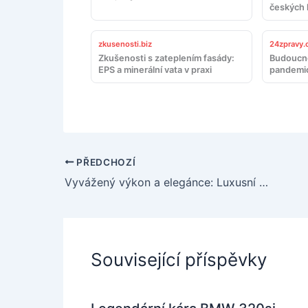
českých 
zkusenosti.biz
24zpravy.
Zkušenosti s zateplením fasády:
Budoucno
EPS a minerální vata v praxi
pandemi
PŘEDCHOZÍ
Vyvážený výkon a elegánce: Luxusní SUV pro náročného řidiče
Související příspěvky