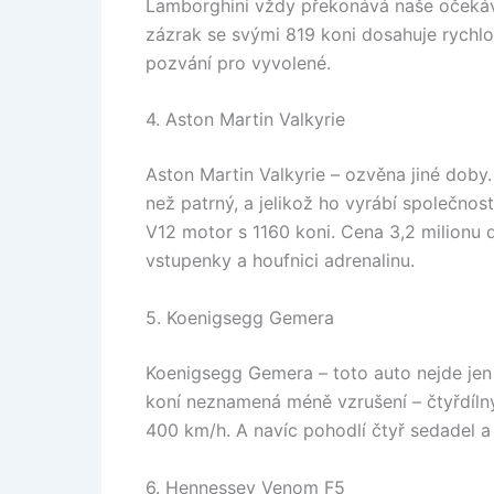
Lamborghini vždy překonává naše očekávání
zázrak se svými 819 koni dosahuje rychlo
pozvání pro vyvolené.
4. Aston Martin Valkyrie
Aston Martin Valkyrie – ozvěna jiné doby.
než patrný, a jelikož ho vyrábí společnost 
V12 motor s 1160 koni. Cena 3,2 milionu 
vstupenky a houfnici adrenalinu.
5. Koenigsegg Gemera
Koenigsegg Gemera – toto auto nejde jen o
koní neznamená méně vzrušení – čtyřdíln
400 km/h. A navíc pohodlí čtyř sedadel 
6. Hennessey Venom F5