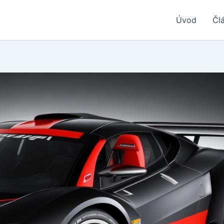
Úvod
Čl