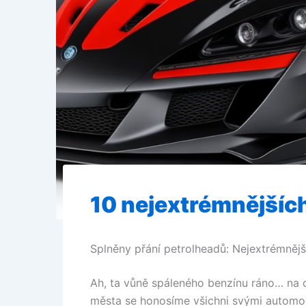
10 nejextrémnějšíc
Splněny přání petrolheadů: Nejextrémnějš
Ah, ta vůně spáleného benzínu ráno… na d
města se honosíme všichni svými automobi