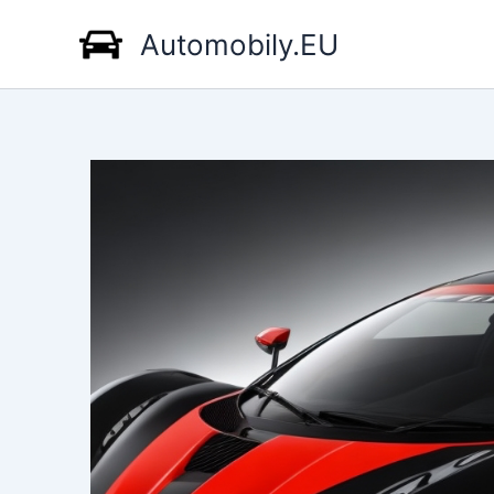
Přeskočit
Automobily.EU
na
obsah