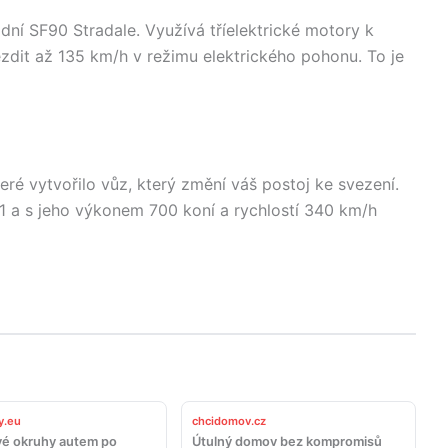
idní SF90 Stradale. Využívá tříelektrické motory k
zdit až 135 km/h v režimu elektrického pohonu. To je
 vytvořilo vůz, který změní váš postoj ke svezení.
11 a s jeho výkonem 700 koní a rychlostí 340 km/h
y.eu
chcidomov.cz
é okruhy autem po
Útulný domov bez kompromisů