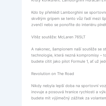
Krutý konkurent: Lamborghini Huracán E
Kdo by přehlédl Lamborghini se sportov
skvělým gripem se tento vůz řadí mezi šp
zvenčí nebo se ponoříte do interiéru pln
Vítěz soutěže: McLaren 765LT
A nakonec, šampionem naší soutěže se sta
technologie, která nezná kompromisy – to
budete cítit jako pilot Formule 1, ať už jede
Revolution on The Road
Nikdy nebyla lepší doba na sportovní vo
inovuje a posouvá hranice rychlosti a výkon
budete mít výjimečný zážitek za volante