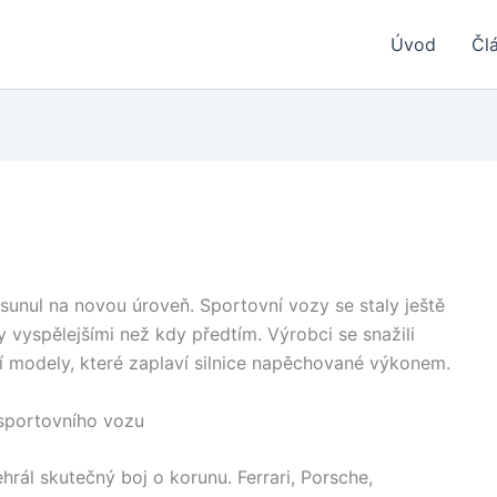
Úvod
Čl
unul na novou úroveň. Sportovní vozy se staly ještě
y vyspělejšími než kdy předtím. Výrobci se snažili
í modely, které zaplaví silnice napěchované výkonem.
 sportovního vozu
hrál skutečný boj o korunu. Ferrari, Porsche,