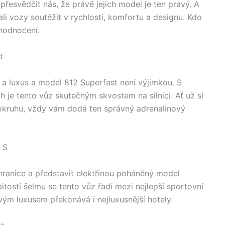
přesvědčit nás, že právě jejich model je ten pravý. A
hali vozy soutěžit v rychlosti, komfortu a designu. Kdo
hodnocení.
t
 a luxus a model 812 Superfast není výjimkou. S
 je tento vůz skutečným skvostem na silnici. Ať už si
okruhu, vždy vám dodá ten správný adrenalinový
 S
hranice a představit elektřinou poháněný model
tostí šelmu se tento vůz řadí mezi nejlepší sportovní
svým luxusem překonává i nejluxusnější hotely.