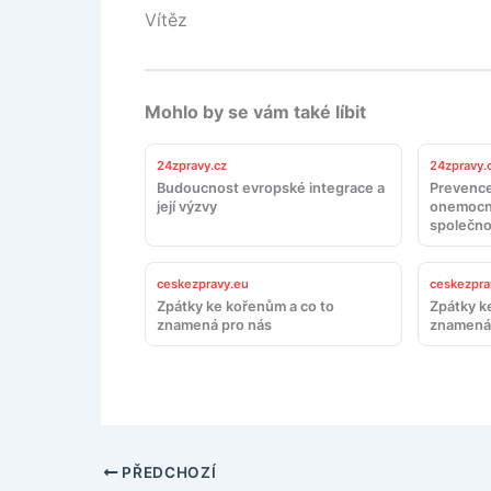
Vítěz
Mohlo by se vám také líbit
24zpravy.cz
24zpravy.
Budoucnost evropské integrace a
Prevence
její výzvy
onemocn
společno
ceskezpravy.eu
ceskezpra
Zpátky ke kořenům a co to
Zpátky k
znamená pro nás
znamená 
PŘEDCHOZÍ