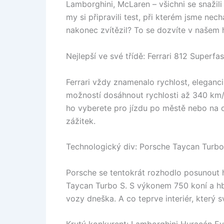
Lamborghini, McLaren – všichni se snažili 
my si připravili test, při kterém jsme nec
nakonec zvítězil? To se dozvíte v našem 
Nejlepší ve své třídě: Ferrari 812 Superfas
Ferrari vždy znamenalo rychlost, eleganci
možností dosáhnout rychlosti až 340 km/h
ho vyberete pro jízdu po městě nebo na 
zážitek.
Technologický div: Porsche Taycan Turbo
Porsche se tentokrát rozhodlo posunout 
Taycan Turbo S. S výkonem 750 koní a hbi
vozy dneška. A co teprve interiér, který 