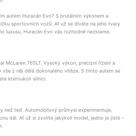
vo
ním autem Huracán Evo? S brutálním výkonem a
ičku sportovních vozů. Ať už se díváte na jeho tvary
ého luxusu, Huracán Evo vás rozhodně nezklame.
l McLaren 765LT. Vysoký výkon, precizní řízení a
 vše z něj dělá dokonalého vítěze. S tímto autem se
te kteroukoli silnici.
zy než teď. Automobilový průmysl experimentuje,
u dál. Ať už si zvolíte jakýkoli model, jedno je jisté –
m.