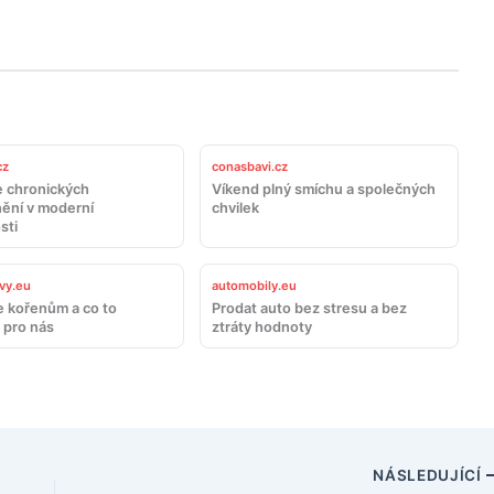
cz
conasbavi.cz
 chronických
Víkend plný smíchu a společných
ění v moderní
chvilek
sti
vy.eu
automobily.eu
e kořenům a co to
Prodat auto bez stresu a bez
pro nás
ztráty hodnoty
NÁSLEDUJÍCÍ