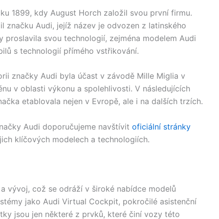
ku 1899, kdy August Horch založil svou první firmu.
l značku Audi, jejíž název je odvozen z latinského
zy proslavila svou technologií, zejména modelem Audi
ilů s technologií přímého vstřikování.
rii značky Audi byla účast v závodě Mille Miglia v
u v oblasti výkonu a spolehlivosti. V následujících
ačka etablovala nejen v Evropě, ale i na dalších trzích.
e značky Audi doporučujeme navštívit
oficiální stránky
ejich klíčových modelech a technologiích.
 vývoj, což se odráží v široké nabídce modelů
émy jako Audi Virtual Cockpit, pokročilé asistenční
y jsou jen některé z prvků, které činí vozy této