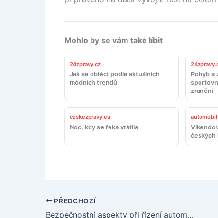
Mohlo by se vám také líbit
24zpravy.cz
24zpravy.
Jak se obléct podle aktuálních
Pohyb a z
módních trendů
sportovn
zranění
ceskezpravy.eu
automobil
Noc, kdy se řeka vrátila
Víkendov
českých 
PŘEDCHOZÍ
Bezpečnostní aspekty při řízení automobilu