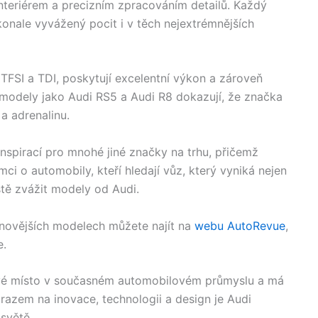
interiérem a precizním zpracováním detailů. Každý
onale vyvážený pocit i v těch nejextrémnějších
TFSI a TDI, poskytují excelentní výkon a zároveň
modely jako Audi RS5 a Audi R8 dokazují, že značka
a adrenalinu.
inspirací pro mnohé jiné značky na trhu, přičemž
ci o automobily, kteří hledají vůz, který vyniká nejen
stě zvážit modely od Audi.
jnovějších modelech můžete najít na
webu AutoRevue
,
e.
 své místo v současném automobilovém průmyslu a má
razem na inovace, technologii a design je Audi
 světě.