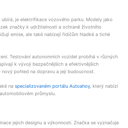
 ubírá, je elektrifikace vozového parku. Modely jako
azek značky k udržitelnosti a ochraně životního
ižují emise, ale také nabízejí řidičům hladké a tiché
zení. Testování autonomních vozidel probíhá v různých
pívají k vývoji bezpečnějších a efektivnějších
nový pohled na dopravu a její budoucnost.
také na
specializovaném portálu Autoahoy
, který nabízí
v automobilovém průmyslu.
inace jejich designu a výkonnosti. Značka se vyznačuje