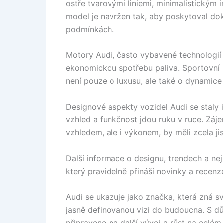
ostře tvarovými liniemi, minimalistickým 
model je navržen tak, aby poskytoval dok
podmínkách.
Motory Audi, často vybavené technologií 
ekonomickou spotřebu paliva. Sportovní 
není pouze o luxusu, ale také o dynamice 
Designové aspekty vozidel Audi se staly 
vzhled a funkčnost jdou ruku v ruce. Zájem
vzhledem, ale i výkonem, by měli zcela ji
Další informace o designu, trendech a ne
který pravidelně přináší novinky a recenz
Audi se ukazuje jako značka, která zná
jasně definovanou vizi do budoucna. S dů
připraveno na další vývoj a růst na celém