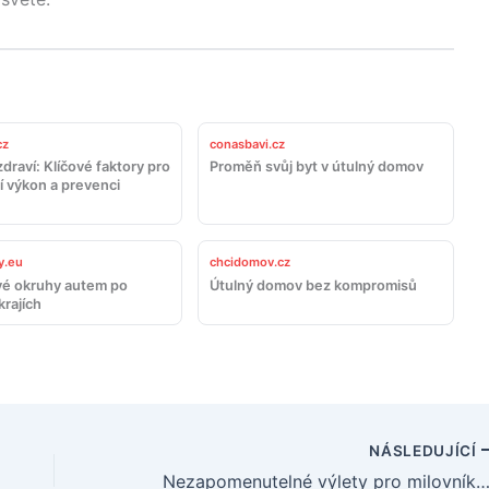
cz
conasbavi.cz
draví: Klíčové faktory pro
Proměň svůj byt v útulný domov
í výkon a prevenci
y.eu
chcidomov.cz
é okruhy autem po
Útulný domov bez kompromisů
krajích
NÁSLEDUJÍCÍ
Nezapomenutelné výlety pro milovníky autom