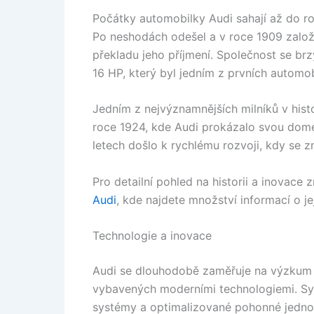
Počátky automobilky Audi sahají až do ro
Po neshodách odešel a v roce 1909 založi
překladu jeho příjmení. Společnost se br
16 HP, který byl jedním z prvních automob
Jedním z nejvýznamnějších milníků v histo
roce 1924, kde Audi prokázalo svou domén
letech došlo k rychlému rozvoji, kdy se zn
Pro detailní pohled na historii a inovac
Audi
, kde najdete množství informací o j
Technologie a inovace
Audi se dlouhodobě zaměřuje na výzkum a
vybavených moderními technologiemi. Syst
systémy a optimalizované pohonné jednotk