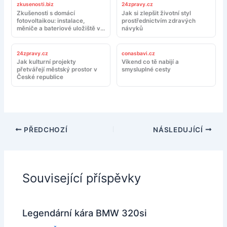
zkusenosti.biz
24zpravy.cz
Zkušenosti s domácí
Jak si zlepšit životní styl
fotovoltaikou: instalace,
prostřednictvím zdravých
měniče a bateriové uložiště v
návyků
reálném provozu
24zpravy.cz
conasbavi.cz
Jak kulturní projekty
Víkend co tě nabijí a
přetvářejí městský prostor v
smysluplné cesty
České republice
PŘEDCHOZÍ
NÁSLEDUJÍCÍ
Související příspěvky
Legendární kára BMW 320si