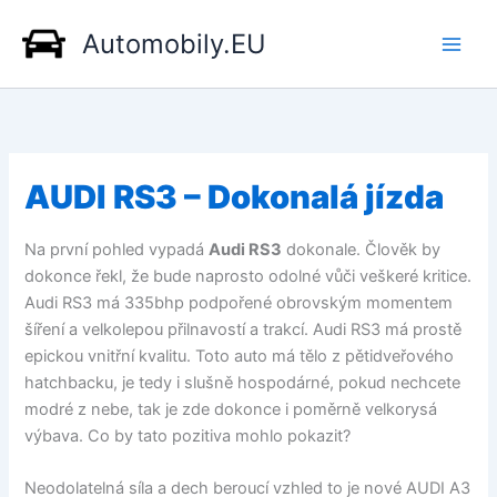
Přeskočit
Automobily.EU
na
obsah
AUDI RS3 – Dokonalá jízda
Na první pohled vypadá
Audi RS3
dokonale. Člověk by
dokonce řekl, že bude naprosto odolné vůči veškeré kritice.
Audi RS3 má 335bhp podpořené obrovským momentem
šíření a velkolepou přilnavostí a trakcí. Audi RS3 má prostě
epickou vnitřní kvalitu. Toto auto má tělo z pětidveřového
hatchbacku, je tedy i slušně hospodárné, pokud nechcete
modré z nebe, tak je zde dokonce i poměrně velkorysá
výbava. Co by tato pozitiva mohlo pokazit?
Neodolatelná síla a dech beroucí vzhled to je nové AUDI A3