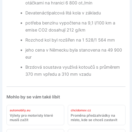
otáčkami na hranici 6 800 ot./min
Devatenáctipalcová litá kola v základu
potřeba benzínu vypočtena na 9,1 l/100 km a
emise CO2 dosahují 212 g/km
Rozchod kol byl rozšířen na 1 528/1 564 mm
jeho cena v Německu byla stanovena na 49 900
eur
Brzdová soustava využívá kotoučů s průměrem
370 mm vpředu a 310 mm vzadu
Mohlo by se vám také líbit
automobily.eu
chcidomov.cz
Výlety pro motoristy které
Proměna předzahrádky na
musíš zažít
místo, kde se chceš zastavit