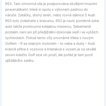
RS3. Tato ohromná síla je podporována skvělými hnacími
pneumatikami, které si spolu s výkonem padnou do
náruče. Zatáčky, drsný terén, nebo rovná dálnice S Audi
RS3 toto zvládnete s bravurou. RS3 je navíc poměrně úzké
auto takže proklouzne kdejakou mezerou. Sebemenší
problém není ani při předjíždění dokonale sedí i ve vyšších
rychlostech. Pokud tento vůz srovnáme třeba s novým
Golfem – R se stejným motorem – to nebe a dudy – Audi
krásně přilne k vozovce a interakce s vozem je na skvělé
úrovni kdežto Golf sice víc pruží, ale pořád je tam pocit
ujíždějícího zadku.