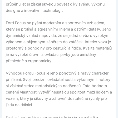
průběhu let si získal skvělou pověst díky svému výkonu,
designu a inovativní technologii.
Ford Focus se pyšní moderním a sportovním vzhledem,
který se prolíná s agresivními liniemi a ostrými detaily. Jeho
dynamický vzhled napovídá, že se jedná o vůz s vysokým
výkonem a příjemným záběrem do zatáček. Interiér vozu je
prostorný a pohodlný pro cestující a řidiče. Kvalita materiálů
je na vysoké úrovni a ovládací prvky jsou umístěny
přehledně a ergonomicky.
Výhodou Fordu Focus je jeho pohotový a hravý charakter
při řízení. Svojí precizní ovladatelností a výkonnými motory
si získává srdce motoristických nadšenců. Tato hodnota
ceněné vlastnosti vytváří neustálou spojitost mezi řidičem a
vozem, který je šikovný a zároveň dostatečně rychlý pro
jízdu na dálnici.
Další výhodou této modelové řady je široká nabídka