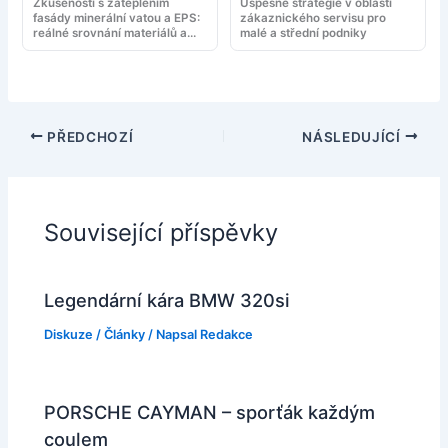
Zkušenosti s zateplením
Úspěšné strategie v oblasti
fasády minerální vatou a EPS:
zákaznického servisu pro
reálné srovnání materiálů a
malé a střední podniky
montáže
PŘEDCHOZÍ
NÁSLEDUJÍCÍ
Související příspěvky
Legendární kára BMW 320si
Diskuze
/
Články
/ Napsal
Redakce
PORSCHE CAYMAN – sporťák každým
coulem