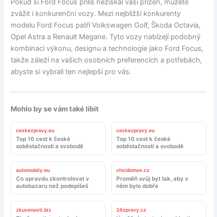
Pokud si Ford Focus příliš nezískal vaši přízeň, můžete
zvážit i konkurenční vozy. Mezi nejbližší konkurenty
modelu Ford Focus patří Volkswagen Golf, Škoda Octavia,
Opel Astra a Renault Megane. Tyto vozy nabízejí podobný
kombinaci výkonu, designu a technologie jako Ford Focus,
takže záleží na vašich osobních preferencích a potřebách,
abyste si vybrali ten nejlepší pro vás.
Mohlo by se vám také líbit
ceskezpravy.eu
ceskezpravy.eu
Top 10 cest k české
Top 10 cest k české
soběstačnosti a svobodě
soběstačnosti a svobodě
automobily.eu
chcidomov.cz
Co opravdu zkontrolovat v
Proměň svůj byt tak, aby v
autobazaru než podepíšeš
něm bylo dobře
zkusenosti.biz
24zpravy.cz