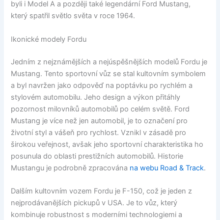
byli i Model A a později také legendární Ford Mustang,
který spatřil světlo světa v roce 1964.
Ikonické modely Fordu
Jedním z nejznámějších a nejúspěšnějších modelů Fordu je
Mustang. Tento sportovní vůz se stal kultovním symbolem
a byl navržen jako odpověď na poptávku po rychlém a
stylovém automobilu. Jeho design a výkon přitáhly
pozornost milovníků automobilů po celém světě. Ford
Mustang je více než jen automobil, je to označení pro
životní styl a vášeň pro rychlost. Vznikl v zásadě pro
širokou veřejnost, avšak jeho sportovní charakteristika ho
posunula do oblasti prestižních automobilů. Historie
Mustangu je podrobně zpracována
na webu Road & Track
.
Dalším kultovním vozem Fordu je F-150, což je jeden z
nejprodávanějších pickupů v USA. Je to vůz, který
kombinuje robustnost s moderními technologiemi a