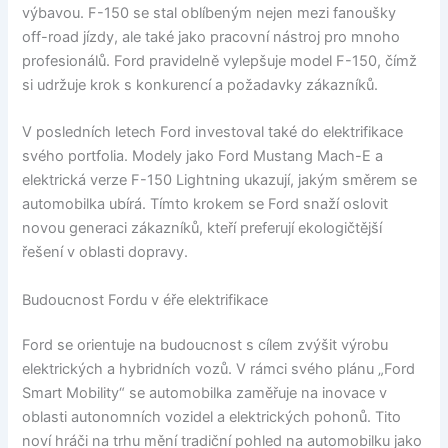
výbavou. F-150 se stal oblíbeným nejen mezi fanoušky
off-road jízdy, ale také jako pracovní nástroj pro mnoho
profesionálů. Ford pravidelně vylepšuje model F-150, čímž
si udržuje krok s konkurencí a požadavky zákazníků.
V posledních letech Ford investoval také do elektrifikace
svého portfolia. Modely jako Ford Mustang Mach-E a
elektrická verze F-150 Lightning ukazují, jakým směrem se
automobilka ubírá. Tímto krokem se Ford snaží oslovit
novou generaci zákazníků, kteří preferují ekologičtější
řešení v oblasti dopravy.
Budoucnost Fordu v éře elektrifikace
Ford se orientuje na budoucnost s cílem zvýšit výrobu
elektrických a hybridních vozů. V rámci svého plánu „Ford
Smart Mobility“ se automobilka zaměřuje na inovace v
oblasti autonomních vozidel a elektrických pohonů. Tito
noví hráči na trhu mění tradiční pohled na automobilku jako