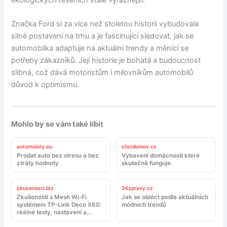
ekologických řešeních stále výraznější.
Značka Ford si za více než stoletou historii vybudovala
silné postavení na trhu a je fascinující sledovat, jak se
automobilka adaptuje na aktuální trendy a měnící se
potřeby zákazníků. Její historie je bohatá a budoucnost
slibná, což dává motoristům i milovníkům automobilů
důvod k optimismu.
Mohlo by se vám také líbit
automobily.eu
chcidomov.cz
Prodat auto bez stresu a bez
Vybavení domácnosti které
ztráty hodnoty
skutečně funguje
zkusenosti.biz
24zpravy.cz
Zkušenosti s Mesh Wi-Fi
Jak se obléct podle aktuálních
systémem TP-Link Deco X60:
módních trendů
reálné testy, nastavení a
doporučení