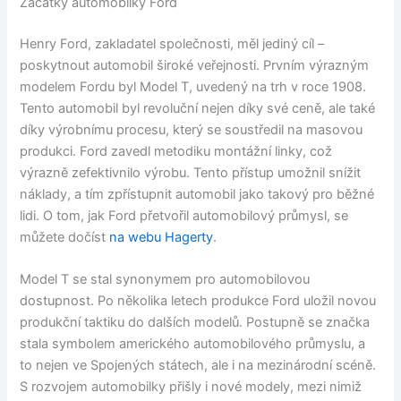
Začátky automobilky Ford
Henry Ford, zakladatel společnosti, měl jediný cíl –
poskytnout automobil široké veřejnosti. Prvním výrazným
modelem Fordu byl Model T, uvedený na trh v roce 1908.
Tento automobil byl revoluční nejen díky své ceně, ale také
díky výrobnímu procesu, který se soustředil na masovou
produkci. Ford zavedl metodiku montážní linky, což
výrazně zefektivnilo výrobu. Tento přístup umožnil snížit
náklady, a tím zpřístupnit automobil jako takový pro běžné
lidi. O tom, jak Ford přetvořil automobilový průmysl, se
můžete dočíst
na webu Hagerty
.
Model T se stal synonymem pro automobilovou
dostupnost. Po několika letech produkce Ford uložil novou
produkční taktiku do dalších modelů. Postupně se značka
stala symbolem amerického automobilového průmyslu, a
to nejen ve Spojených státech, ale i na mezinárodní scéně.
S rozvojem automobilky přišly i nové modely, mezi nimiž