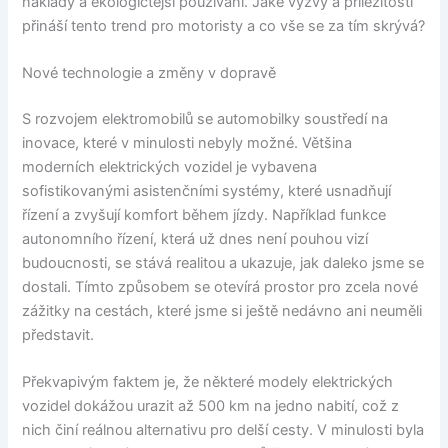
náklady a ekologičtější používání. Jaké výzvy a příležitosti
přináší tento trend pro motoristy a co vše se za tím skrývá?
Nové technologie a změny v dopravě
S rozvojem elektromobilů se automobilky soustředí na
inovace, které v minulosti nebyly možné. Většina
moderních elektrických vozidel je vybavena
sofistikovanými asistenčními systémy, které usnadňují
řízení a zvyšují komfort během jízdy. Například funkce
autonomního řízení, která už dnes není pouhou vizí
budoucnosti, se stává realitou a ukazuje, jak daleko jsme se
dostali. Tímto způsobem se otevírá prostor pro zcela nové
zážitky na cestách, které jsme si ještě nedávno ani neuměli
představit.
Překvapivým faktem je, že některé modely elektrických
vozidel dokážou urazit až 500 km na jedno nabití, což z
nich činí reálnou alternativu pro delší cesty. V minulosti byla