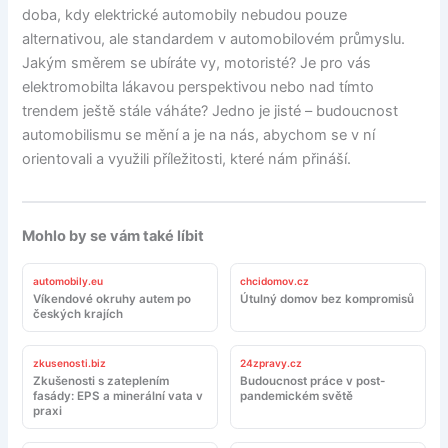
doba, kdy elektrické automobily nebudou pouze
alternativou, ale standardem v automobilovém průmyslu.
Jakým směrem se ubíráte vy, motoristé? Je pro vás
elektromobilta lákavou perspektivou nebo nad tímto
trendem ještě stále váháte? Jedno je jisté – budoucnost
automobilismu se mění a je na nás, abychom se v ní
orientovali a využili příležitosti, které nám přináší.
Mohlo by se vám také líbit
automobily.eu
chcidomov.cz
Víkendové okruhy autem po
Útulný domov bez kompromisů
českých krajích
zkusenosti.biz
24zpravy.cz
Zkušenosti s zateplením
Budoucnost práce v post-
fasády: EPS a minerální vata v
pandemickém světě
praxi