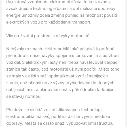
dojezdová vzdálenost elektromobilů často kritizována,
avšak dnešní technologie baterií a optimalizace spotřeby
energie umožnily zcela změnit pohled na možnost použití
elektrických vozů pro každodenní transport.
Vliv na životní prostředí a návyky motoristů
Nebývalý rozmach elektromobilů také přispívá k potřebě
přehodnotit naše návyky spojené s tankováním a údržbou
vozidel. S elektrickými auty není třeba navštěvovat čerpací
stanice tak často, což motoristé už nyní pocítili. Místo toho
se stále více lidí snaží optimalizovat využití nabíjecích
stanic, což přináší nové výzvy. Vyhledávání dostupných
nabíjecích míst a plánování cest s přihlédnutím k dobíjení
se stávají normou.
Přestože se skládá ze sofistikovaných technologií,
elektromobilita má svůj podíl na dalším vývoji městské
dopravy. Města se často snaží vybudovat infrastrukturu,