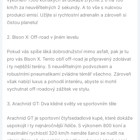
km/h za neuvěřitelných 2 sekundy. A to vše s nulovou
produkci emisí. Užijte si rychlostní adrenalin a zároveň si
čistou planetu!
2. Bison X: Off-road v jiném levelu
Pokud vás spíše láká dobrodružství mimo asfalt, pak je tu
pro vás Bison X. Tento obří off-road je připravený zdolávat
i ty nejtěžší terény. S neuvěřitelným podvozkem a
robustními pneumatikami zvládne téměř všechno. Zároveň
však nabízí luxus a pohodlí interiéru, abyste si mohli
vychutnat off-roadový zážitek ve stylu.
3. Arachnid GT: Dva klidné světy ve sportovním těle
Arachnid GT je sportovní čtyřsedadlové kupé, které dokáže
uspokojit i ty nejnáročnější řidiče. S výkonem 800 koní a
maximální rychlostí 320 km/h nemáte šanci se nudit na