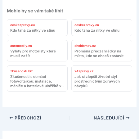
Mohlo by se vám také líbit
ceskezpravy.eu
ceskezpravy.eu
Kdo tahá za nitky ve stínu
Kdo tahá za nitky ve stínu
automobily.eu
chcidomov.cz
Výlety pro motoristy které
Proměna předzahrádky na
musíš zažít
místo, kde se chceš zastavit
zkusenosti.biz
24zpravy.cz
Zkušenosti s domácí
Jak si zlepšit životní styl
fotovoltaikou: instalace,
prostřednictvím zdravých
měniče a bateriové uložiště v
návyků
reálném provozu
PŘEDCHOZÍ
NÁSLEDUJÍCÍ