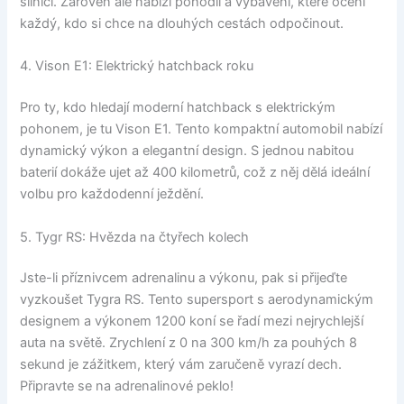
silnici. Zároveň ale nabízí pohodlí a vybavení, které ocení
každý, kdo si chce na dlouhých cestách odpočinout.
4. Vison E1: Elektrický hatchback roku
Pro ty, kdo hledají moderní hatchback s elektrickým
pohonem, je tu Vison E1. Tento kompaktní automobil nabízí
dynamický výkon a elegantní design. S jednou nabitou
baterií dokáže ujet až 400 kilometrů, což z něj dělá ideální
volbu pro každodenní ježdění.
5. Tygr RS: Hvězda na čtyřech kolech
Jste-li příznivcem adrenalinu a výkonu, pak si přijeďte
vyzkoušet Tygra RS. Tento supersport s aerodynamickým
designem a výkonem 1200 koní se řadí mezi nejrychlejší
auta na světě. Zrychlení z 0 na 300 km/h za pouhých 8
sekund je zážitkem, který vám zaručeně vyrazí dech.
Připravte se na adrenalinové peklo!