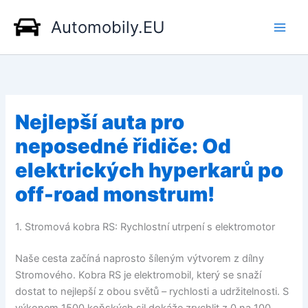
Přeskočit
Automobily.EU
na
obsah
Nejlepší auta pro
neposedné řidiče: Od
elektrických hyperkarů po
off-road monstrum!
1. Stromová kobra RS: Rychlostní utrpení s elektromotor
Naše cesta začíná naprosto šíleným výtvorem z dílny
Stromového. Kobra RS je elektromobil, který se snaží
dostat to nejlepší z obou světů – rychlosti a udržitelnosti. S
výkonem 1500 koňských sil dokáže zrychlit z 0 na 100