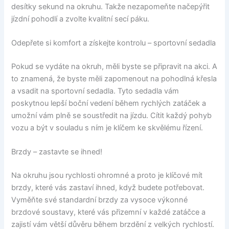
desítky sekund na okruhu. Takže nezapomeňte načepýřit
jízdní pohodlí a zvolte kvalitní secí páku.
Odepřete si komfort a získejte kontrolu – sportovní sedadla
Pokud se vydáte na okruh, měli byste se připravit na akci. A
to znamená, že byste měli zapomenout na pohodlná křesla
a vsadit na sportovní sedadla. Tyto sedadla vám
poskytnou lepší boční vedení během rychlých zatáček a
umožní vám plně se soustředit na jízdu. Cítit každý pohyb
vozu a být v souladu s ním je klíčem ke skvělému řízení.
Brzdy – zastavte se ihned!
Na okruhu jsou rychlosti ohromné a proto je klíčové mít
brzdy, které vás zastaví ihned, když budete potřebovat.
Vyměňte své standardní brzdy za vysoce výkonné
brzdové soustavy, které vás přizemní v každé zatáčce a
zajistí vám větší důvěru během brzdění z velkých rychlostí.