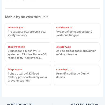
Mohlo by se vám také líbit
automobily.eu
chcidomov.cz
Prodat auto bez stresu a bez
Vybavení domácnosti které
ztráty hodnoty
skutečně funguje
zkusenosti.biz
24zpravy.cz
Zkušenosti s Mesh Wi-Fi
Jak se obléct podle aktuálních
systémem TP-Link Deco X60:
módních trendů
reálné testy, nastavení a
doporučení
24zpravy.cz
conasbavi.cz
Pohyb a zdraví: Klíčové
Proměň svůj byt v útulný
faktory pro sportovní výkon a
domov
prevenci zranění
PŘEDCHOZÍ
NÁSLEDUJÍCÍ