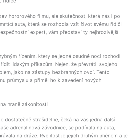
 řidiče
zev hororového filmu, ale skutečnost, která nás i po
mrtící auta, která se rozhodla vzít život svému řidiči
ezpečnostní expert, vám představí ty nejhrozivější
hybným řízením, který se jedné osudné noci rozhodl
ídit lidským příkazům. Nejen, že převrátil svojeho
i kolem, jako na zástupy bezbranných ovcí. Tento
ému průmyslu a přiměl ho k zavedení nových
na hraně zákonitosti
 je dostatečně strašidelné, čeká na vás jedna další
naše adrenalinová závodnice, se podívala na auta,
ahrávala na dráze. Rychlost je jejich druhým jménem a je