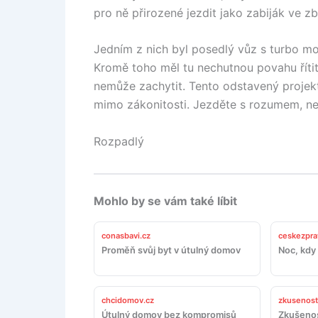
pro ně přirozené jezdit jako zabiják ve zb
Jedním z nich byl posedlý vůz s turbo moto
Kromě toho měl tu nechutnou povahu řítit 
nemůže zachytit. Tento odstavený projekt 
mimo zákonitosti. Jezděte s rozumem, n
Rozpadlý
Mohlo by se vám také líbit
conasbavi.cz
ceskezpra
Proměň svůj byt v útulný domov
Noc, kdy 
chcidomov.cz
zkusenosti
Útulný domov bez kompromisů
Zkušenos