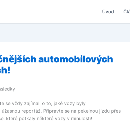
Úvod
Čl
čnějších automobilových
ch!
následky
te se vždy zajímali o to, jaké vozy byly
 úžasnou reportáž. Připravte se na pekelnou jízdu přes
e, které potkaly některé vozy v minulosti!