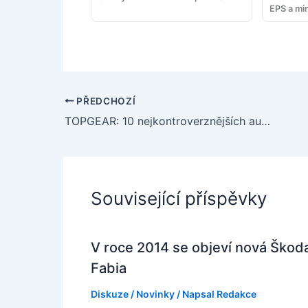
EPS a min
PŘEDCHOZÍ
TOPGEAR: 10 nejkontroverznějších automobilů všech dob
Související příspěvky
V roce 2014 se objeví nová Škod
Fabia
Diskuze
/
Novinky
/ Napsal
Redakce