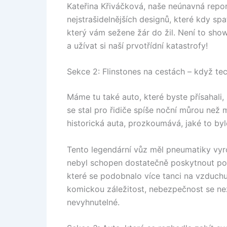
Kateřina Křiváčková, naše neúnavná repo
nejstrašidelnějších designů, které kdy spat
který vám sežene žár do žil. Není to sho
a užívat si naší prvotřídní katastrofy!
Sekce 2: Flinstones na cestách – když tec
Máme tu také auto, které byste přísahali,
se stal pro řidiče spíše noční můrou než
historická auta, prozkoumává, jaké to bylo
Tento legendární vůz měl pneumatiky vy
nebyl schopen dostatečně poskytnout potř
které se podobnalo více tanci na vzduchu,
komickou záležitost, nebezpečnost se nez
nevyhnutelné.