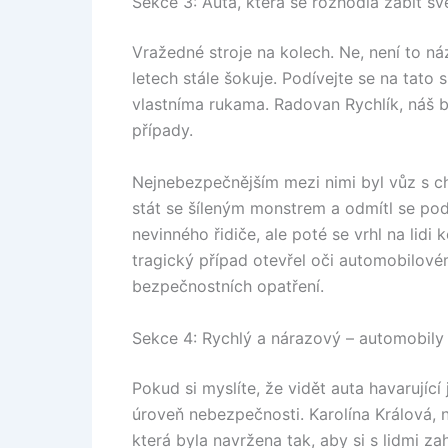
Sekce 3: Auta, která se rozhodla zabít své
Vražedné stroje na kolech. Ne, není to ná
letech stále šokuje. Podívejte se na tato s
vlastníma rukama. Radovan Rychlík, náš b
případy.
Nejnebezpečnějším mezi nimi byl vůz s c
stát se šíleným monstrem a odmítl se podř
nevinného řidiče, ale poté se vrhl na lid
tragický případ otevřel oči automobilov
bezpečnostních opatření.
Sekce 4: Rychlý a nárazový – automobily 
Pokud si myslíte, že vidět auta havarující
úroveň nebezpečnosti. Karolína Králová, 
která byla navržena tak, aby si s lidmi z