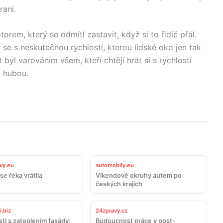
rani.
rem, který se odmítl zastavit, když si to řidič přál.
se s neskutečnou rychlostí, kterou lidské oko jen tak
byl varováním všem, kteří chtějí hrát si s rychlostí
e hubou.
vy.eu
automobily.eu
se řeka vrátila
Víkendové okruhy autem po
českých krajích
.biz
24zpravy.cz
ti s zateplením fasády:
Budoucnost práce v post-