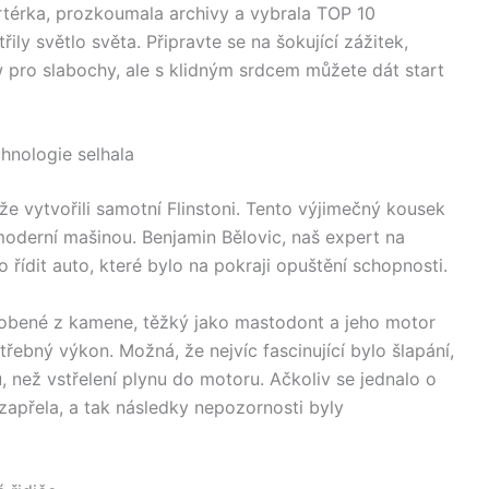
rtérka, prozkoumala archivy a vybrala TOP 10
řily světlo světa. Připravte se na šokující zážitek,
w pro slabochy, ale s klidným srdcem můžete dát start
hnologie selhala
 že vytvořili samotní Flinstoni. Tento výjimečný kousek
 moderní mašinou. Benjamin Bělovic, naš expert na
 řídit auto, které bylo na pokraji opuštění schopnosti.
robené z kamene, těžký jako mastodont a jeho motor
ebný výkon. Možná, že nejvíc fascinující bylo šlapání,
 než vstřelení plynu do motoru. Ačkoliv se jednalo o
apřela, a tak následky nepozornosti byly