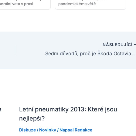
erální vata v praxi
pandemickém světě
NÁSLEDUJÍCÍ
Sedm důvodů, proč je Škoda Octavia RS povinností v k
a
Letní pneumatiky 2013: Které jsou
nejlepší?
Diskuze
/
Novinky
/ Napsal
Redakce