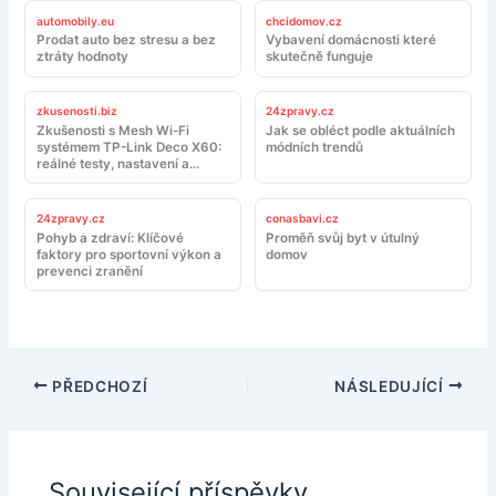
automobily.eu
chcidomov.cz
Prodat auto bez stresu a bez
Vybavení domácnosti které
ztráty hodnoty
skutečně funguje
zkusenosti.biz
24zpravy.cz
Zkušenosti s Mesh Wi-Fi
Jak se obléct podle aktuálních
systémem TP-Link Deco X60:
módních trendů
reálné testy, nastavení a
doporučení
24zpravy.cz
conasbavi.cz
Pohyb a zdraví: Klíčové
Proměň svůj byt v útulný
faktory pro sportovní výkon a
domov
prevenci zranění
PŘEDCHOZÍ
NÁSLEDUJÍCÍ
Související příspěvky