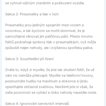
se vyhnuli vážným zraněním a poškození vozidla.
Sekce 2: Pneumatiky a tlak v nich
Pneumatiky jsou jediným spojením mezi vozem a
vozovkou, a tak bychom se mohli domnívat, že je
samozřejmé věnovat jim patřičnou péči. Přesto mnoho
řidičů podceňuje správný tlak v pneumatikách, což může
způsobit nejen nehody, ale i zvýšenou spotřebu paliva.
Sekce 3: Soustředění při řízení
Znáte to, když si myslíte, že jste tak zkušení řidiči, že už
vám nic nemůže překvapit. Myslíte na telefonní hovory,
posloucháte hudbu na maximum a dokonce si jízdu
zpestřujete občasné svačinou. Nevšimli jste si však, že
vaše pozornost se vytrácí a riziko nehody neustále roste.
Sekce 4: Ignorování servisních intervalů