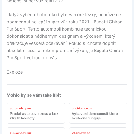
Nejlepší super vůz roku 2021
I když výběr tohoto roku byl nesmírně těžký, nemůžeme
opomenout nejlepší super vůz roku 2021 – Bugatti Chiron
Pur Sport. Tento automobil kombinuje technickou
dokonalost s nádherným designem a výkonem, který
překračuje veškerá očekávání. Pokud si chcete dopřát
absolutní luxus a nekompromisní výkon, je Bugatti Chiron
Pur Sport volbou pro vás.
Exploze
Mohlo by se vám také líbit
automobily.eu
chcidomov.cz
Prodat auto bez stresu a bez
Vybavení domácnosti které
ztráty hodnoty
skutečně funguje
zkusenosti.biz
24zpravy.cz