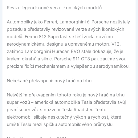
Revize legend: nové verze ikonických modelů
Automobilky jako Ferrari, Lamborghini či Porsche nezůstaly
pozadu a představily revizované verze svých ikonických
modelů. Ferrari 812 Superfast se těší zcela novému
aerodynamickému designu a upravenému motoru V12,
zatímco Lamborghini Huracan EVO stále dokazuje, že je
králem okruhů a silnic. Porsche 911 GT3 pak zaujme svou
precizní řídící mechanismem a vylepšenou aerodynamikou.
Nečekané překvapení: nový hráč na trhu
Největším překvapením tohoto roku je nový hráč na trhu
super vozů – americká automobilka Tesla představila svůj
první super vůz s názvem Tesla Roadster. Tento
elektromobil slibuje neskutečný výkon a rychlost, které
umístí Teslu mezi špičku automobilového průmyslu.