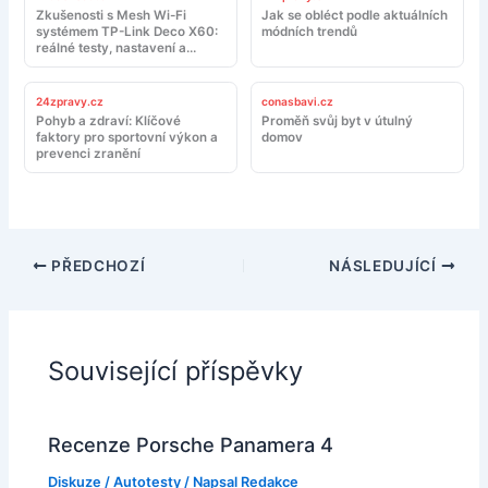
Zkušenosti s Mesh Wi-Fi
Jak se obléct podle aktuálních
systémem TP-Link Deco X60:
módních trendů
reálné testy, nastavení a
doporučení
24zpravy.cz
conasbavi.cz
Pohyb a zdraví: Klíčové
Proměň svůj byt v útulný
faktory pro sportovní výkon a
domov
prevenci zranění
PŘEDCHOZÍ
NÁSLEDUJÍCÍ
Související příspěvky
Recenze Porsche Panamera 4
Diskuze
/
Autotesty
/ Napsal
Redakce