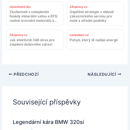
zkusenosti.biz
24zpravy.cz
Zkušenosti s zateplením
Úspěšné strategie v oblasti
fasády minerální vatou a EPS:
zákaznického servisu pro
reálné srovnání materiálů a
malé a střední podniky
montáže
24zpravy.cz
conasbavi.cz
Jak efektivně řídit stres pro
Pohyb, který tě nabije energií
zlepšení duševního zdraví
PŘEDCHOZÍ
NÁSLEDUJÍCÍ
Související příspěvky
Legendární kára BMW 320si