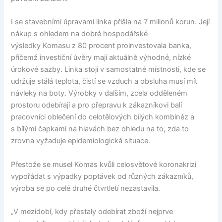
I se stavebními úpravami linka přišla na 7 milionů korun. Její
nákup s ohledem na dobré hospodářské
výsledky Komasu z 80 procent proinvestovala banka,
přičemž investiční úvěry mají aktuálně výhodné, nízké
úrokové sazby. Linka stojí v samostatné místnosti, kde se
udržuje stálá teplota, čistí se vzduch a obsluha musí mít
návleky na boty. Výrobky v dalším, zcela odděleném
prostoru odebírají a pro přepravu k zákazníkovi balí
pracovníci oblečení do celotělových bílých kombinéz a
s bílými čapkami na hlavách bez ohledu na to, zda to
zrovna vyžaduje epidemiologická situace.
Přestože se musel Komas kvůli celosvětové koronakrizi
vypořádat s výpadky poptávek od různých zákazníků,
výroba se po celé druhé čtvrtletí nezastavila.
„V mezidobí, kdy přestaly odebírat zboží nejprve