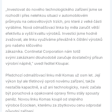
„Investovat do nového technologického zařízení jsme se
rozhodli i přes nelehkou situaci v automobilovém
průmyslu na celosvětových trzích, pro které z velké části
vyrábíme. Nová odmašťovací linka by měla zaručit větší
efektivitu a vyšší kvalitu výrobků. Investici jsme hodně
zvažovali, ale linku využíváme převážně k čištění výrobků
pro našeho klíčového
zákazníka. Continetal Corporation nám totiž
svými zakázkami dlouhodobě zaručuje dostatečný přísun
výrobní náplně,“ uvedl ředitel Kloupar.
Předchozí odmašťovací linku měl Komas už osm let. Její
výkon byl ale třetinový oproti novému zařízení, takže
nestačila kapacitně, a už ani technologicky, navíc začala
být poruchová a opakované opravy firmu stály spousty
peněz. Novou linku Komas koupil od stejného
výrobce Ecoclean, kterému za zbytkovou cenu odprodal
původní zařízení.