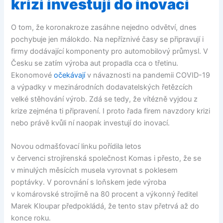
krizi investují do inovací
O tom, že koronakroze zasáhne nejedno odvětví, dnes
pochybuje jen málokdo. Na nepříznivé časy se připravují i
firmy dodávající komponenty pro automobilový průmysl. V
Česku se zatím výroba aut propadla cca o třetinu.
Ekonomové
očekávají
v návaznosti na pandemii COVID-19
a výpadky v mezinárodních dodavatelských řetězcích
velké stěhování výrob. Zdá se tedy, že vítézně vyjdou z
krize zejména ti připravení. I proto řada firem navzdory krizi
nebo právě kvůli ní naopak investují do inovací.
Novou odmašťovací linku pořídila letos
v červenci strojírenská společnost Komas i přesto, že se
v minulých měsících musela vyrovnat s poklesem
poptávky. V porovnání s loňskem jede výroba
v komárovské strojírně na 80 procent a výkonný ředitel
Marek Kloupar předpokládá, že tento stav přetrvá až do
konce roku.