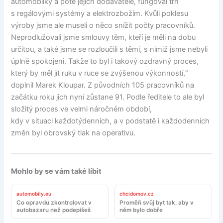
automobilky a poté jejich dodavatelé, fungoval trh
s regálovými systémy a elektrozbožím. Kvůli poklesu
výroby jsme ale museli o něco snížit počty pracovníků.
Neprodlužovali jsme smlouvy těm, kteří je měli na dobu
určitou, a také jsme se rozloučili s těmi, s nimiž jsme nebyli
úplně spokojeni. Takže to byl i takový ozdravný proces,
který by měl jít ruku v ruce se zvýšenou výkonností,“
doplnil Marek Kloupar. Z původních 105 pracovníků na
začátku roku jich nyní zůstane 91. Podle ředitele to ale byl
složitý proces ve velmi náročném období,
kdy v situaci každotýdenních, a v podstatě i každodenních
změn byl obrovský tlak na operativu.
Mohlo by se vám také líbit
automobily.eu
chcidomov.cz
Co opravdu zkontrolovat v
Proměň svůj byt tak, aby v
autobazaru než podepíšeš
něm bylo dobře