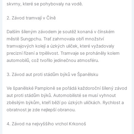
skvrny, které se pohybovaly na vodě.
2. Závod tramvají v Číně
Dalším šíleným závodem je soutěž konaná v čínském
městě Sungpchu. Trať zahrnovala obří množství
tramvajových kolejí a úzkých uliček, které vyžadovaly
precizní řízení a trpělivost. Tramvaje se proháněly kolem
automobilů, což tvořilo jedinečnou atmosféru.
3. Závod aut proti stádům býků ve Španělsku
Ve španělské Pamploně se pořádá každoroční šílený závod
aut proti stádům býků. Automobilisté se musí vyhnout
zběsilým býkům, kteří běží po úzkých uličkách. Rychlost a
obratnost je zde nejlepší obranou.
4. Závod na nejvyššího vrchol Krkonoš