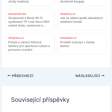
ztráty hodnoty
skutečně funguje
zkusenosti.biz
24zpravy.cz
Zkušenosti s Mesh Wi-Fi
Jak se obléct podle aktuálních
systémem TP-Link Deco X60:
módních trendů
reálné testy, nastavení a
doporučení
24zpravy.cz
conasbavi.cz
Pohyb a zdraví: Klíčové
Proměň svůj byt v útulný
faktory pro sportovní výkon a
domov
prevenci zranění
PŘEDCHOZÍ
NÁSLEDUJÍCÍ
Související příspěvky