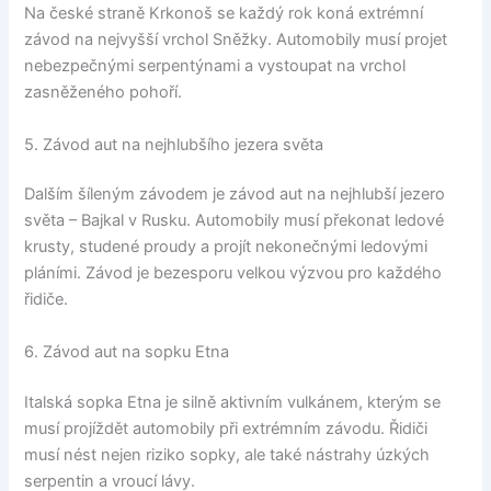
Na české straně Krkonoš se každý rok koná extrémní
závod na nejvyšší vrchol Sněžky. Automobily musí projet
nebezpečnými serpentýnami a vystoupat na vrchol
zasněženého pohoří.
5. Závod aut na nejhlubšího jezera světa
Dalším šíleným závodem je závod aut na nejhlubší jezero
světa – Bajkal v Rusku. Automobily musí překonat ledové
krusty, studené proudy a projít nekonečnými ledovými
pláními. Závod je bezesporu velkou výzvou pro každého
řidiče.
6. Závod aut na sopku Etna
Italská sopka Etna je silně aktivním vulkánem, kterým se
musí projíždět automobily při extrémním závodu. Řidiči
musí nést nejen riziko sopky, ale také nástrahy úzkých
serpentin a vroucí lávy.