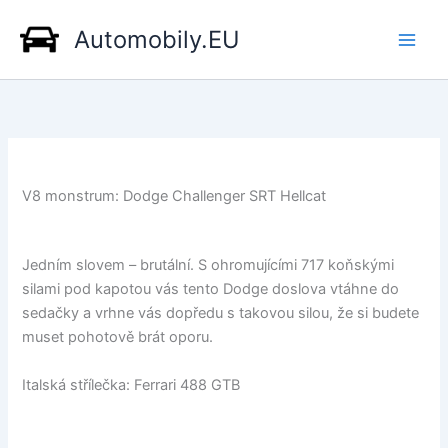
Přeskočit
Automobily.EU
na
obsah
V8 monstrum: Dodge Challenger SRT Hellcat
Jedním slovem – brutální. S ohromujícími 717 koňskými
silami pod kapotou vás tento Dodge doslova vtáhne do
sedačky a vrhne vás dopředu s takovou silou, že si budete
muset pohotově brát oporu.
Italská střílečka: Ferrari 488 GTB