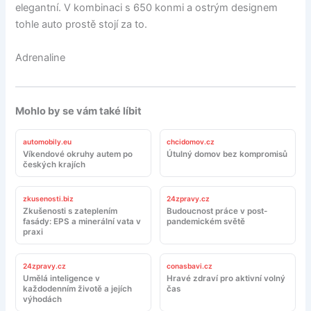
elegantní. V kombinaci s 650 konmi a ostrým designem
tohle auto prostě stojí za to.
Adrenaline
Mohlo by se vám také líbit
automobily.eu
chcidomov.cz
Víkendové okruhy autem po
Útulný domov bez kompromisů
českých krajích
zkusenosti.biz
24zpravy.cz
Zkušenosti s zateplením
Budoucnost práce v post-
fasády: EPS a minerální vata v
pandemickém světě
praxi
24zpravy.cz
conasbavi.cz
Umělá inteligence v
Hravé zdraví pro aktivní volný
každodenním životě a jejích
čas
výhodách