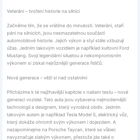
Veteráni – tvoření historie na silnici
Začněme tím, že se vrátíme do minulosti. Veteráni, staří
páni na silnicích, jsou nesmazatelnou součástí
automobilové historie. Jejich výkon a styl stále vzbuzují
úžas. Jedním takovým vozidlem je například kultovní Ford
Mustang. Svojí legendární siluetou a nekompromisním
výkonem si získal nejrůznější generace řidičů.
Nová generace – věží si nad ostatními
Přicházíme k té nejžhavější kapitole v našem testu – nové
generaci vozidel. Tato auta jsou vybavena nejmodernější
technologií a designem, který vyvolává obdiv. Jedním
takovým autem je například Tesla Model S, elektrický vůz,
který dokáže ohromit svým výkonem i dojezdem. A
nezapomínejme na Porsche Taycan, které se vůbec
nevyznačuje slabým výkonem, přestože jde také o