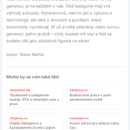
generaci, je na každém z vás. Obě kategorie mají své
výhody a kouzlo. Koneckonců, není to jen o výkonu a
technologii, ale také o emocích a pocitech, které
automobily vyvolávají. Ať už zvolíte veterána, nebo novou
generaci, jedno je jisté – vždy budete mít styl a řídit se
budete cítit jako skutečná figurka na silnici.
Autor: Steve Martin
Mohlo by se vám také líbit
zkusenosti.biz
24zpravy.cz
Zkušenosti s zateplením
Budoucnost práce v post-
fasády: EPS a minerální vata v
pandemickém světě
praxi
24zpravy.cz
conasbavi.cz
Umělá inteligence v
Hravé zdraví pro aktivní volný
každodenním životě a jejích
čas