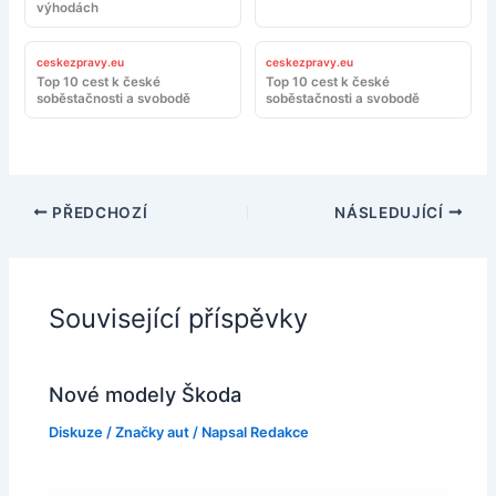
výhodách
ceskezpravy.eu
ceskezpravy.eu
Top 10 cest k české
Top 10 cest k české
soběstačnosti a svobodě
soběstačnosti a svobodě
PŘEDCHOZÍ
NÁSLEDUJÍCÍ
Související příspěvky
Nové modely Škoda
Diskuze
/
Značky aut
/ Napsal
Redakce