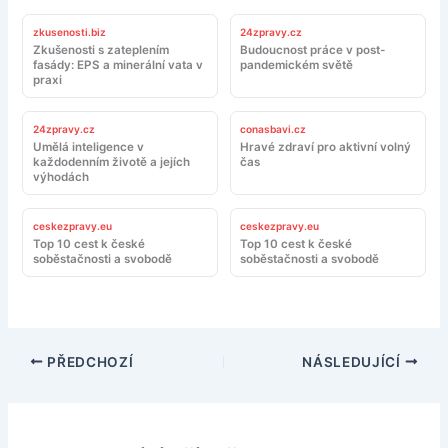
zkusenosti.biz
24zpravy.cz
Zkušenosti s zateplením
Budoucnost práce v post-
fasády: EPS a minerální vata v
pandemickém světě
praxi
24zpravy.cz
conasbavi.cz
Umělá inteligence v
Hravé zdraví pro aktivní volný
každodenním životě a jejích
čas
výhodách
ceskezpravy.eu
ceskezpravy.eu
Top 10 cest k české
Top 10 cest k české
soběstačnosti a svobodě
soběstačnosti a svobodě
PŘEDCHOZÍ
NÁSLEDUJÍCÍ