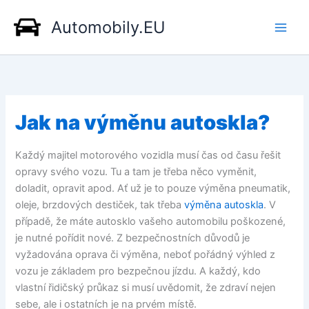
Přeskočit
Automobily.EU
na
obsah
Jak na výměnu autoskla?
Každý majitel motorového vozidla musí čas od času řešit
opravy svého vozu. Tu a tam je třeba něco vyměnit,
doladit, opravit apod. Ať už je to pouze výměna pneumatik,
oleje, brzdových destiček, tak třeba
výměna autoskla
. V
případě, že máte autosklo vašeho automobilu poškozené,
je nutné pořídit nové. Z bezpečnostních důvodů je
vyžadována oprava či výměna, neboť pořádný výhled z
vozu je základem pro bezpečnou jízdu. A každý, kdo
vlastní řidičský průkaz si musí uvědomit, že zdraví nejen
sebe, ale i ostatních je na prvém místě.