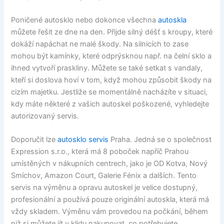
Poničené autosklo nebo dokonce všechna
autoskla
můžete řešit ze dne na den. Přijde silný déšť s kroupy, které
dokáží napáchat ne malé škody. Na silnicích to zase
mohou být kamínky, které odprýsknou např. na čelní sklo a
ihned vytvoří praskliny. Můžete se také setkat s vandaly,
kteří si doslova hoví v tom, když mohou způsobit škody na
cizím majetku. Jestliže se momentálně nacházíte v situaci,
kdy máte některé z vašich autoskel poškozené, vyhledejte
autorizovaný servis.
Doporučit lze
autosklo servis
Praha. Jedná se o společnost
Expression s.r.o., která má 8 poboček napříč Prahou
umístěných v nákupních centrech, jako je OD Kotva, Nový
Smíchov, Amazon Court, Galerie Fénix a dalších. Tento
servis na výměnu a opravu autoskel je velice dostupný,
profesionální a používá pouze originální autoskla, která má
vždy skladem. Výměnu vám provedou na počkání, během
niž si můžete jít v klidu nakupovat, co potřebujete.