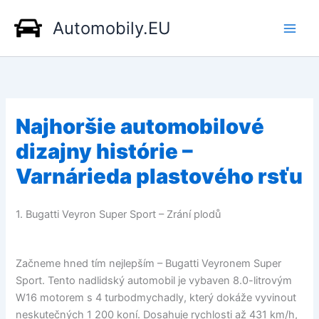
Přeskočit
Automobily.EU
na
obsah
Najhoršie automobilové
dizajny histórie –
Varnárieda plastového rsťu
1. Bugatti Veyron Super Sport – Zrání plodů
Začneme hned tím nejlepším – Bugatti Veyronem Super
Sport. Tento nadlidský automobil je vybaven 8.0-litrovým
W16 motorem s 4 turbodmychadly, který dokáže vyvinout
neskutečných 1 200 koní. Dosahuje rychlosti až 431 km/h,