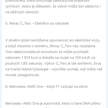
převodovka, která umožňuje bleskurychlé přepínání
rychlostí. Jesko je důkazem, že výkon může být zábavný i
na běžných silnicích.
5. Rimac C_Two – Elektřina na násobek
V dnešní době nemůžeme opomenout ani elektrické vozy,
a když mluvíme o extrému, Rimac C_Two nás nezklame.
Toto elektromobilové monstrum se může pochlubit
výkonem 1 914 koní a dokáže se rozjet na 100 km/h za
pouhých 1,85 sekundy. Výkon C_Two je tak extrémní, že je
na hranici lidské fyziologie – urychlíte rychleji, než může váš
mozek zaregistrovat.
6. Mercedes-AMG One – Když F1 vstoupí na silnici
Mercedes-AMG One je automobil, který si bere DNA přímo