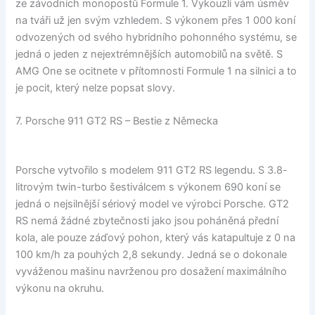
ze závodních monopostů Formule 1. Vykouzlí vám úsměv
na tváři už jen svým vzhledem. S výkonem přes 1 000 koní
odvozených od svého hybridního pohonného systému, se
jedná o jeden z nejextrémnějších automobilů na světě. S
AMG One se ocitnete v přítomnosti Formule 1 na silnici a to
je pocit, který nelze popsat slovy.
7. Porsche 911 GT2 RS – Bestie z Německa
Porsche vytvořilo s modelem 911 GT2 RS legendu. S 3.8-
litrovým twin-turbo šestiválcem s výkonem 690 koní se
jedná o nejsilnější sériový model ve výrobci Porsche. GT2
RS nemá žádné zbytečnosti jako jsou poháněná přední
kola, ale pouze záďový pohon, který vás katapultuje z 0 na
100 km/h za pouhých 2,8 sekundy. Jedná se o dokonale
vyváženou mašinu navrženou pro dosažení maximálního
výkonu na okruhu.