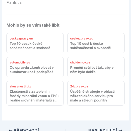
Exploze
Mohlo by se vám také líbit
ceskezpravy.eu
ceskezpravy.eu
Top 10 cest k české
Top 10 cest k české
soběstačnosti a svobodě
soběstačnosti a svobodě
automobily.eu
chcidomov.cz
Co opravdu zkontrolovat v
Proměň svůj byt tak, aby v
autobazaru než podepíšeš
něm bylo dobře
zkusenosti.biz
24zpravy.cz
Zkušenosti s zateplením
Úspěšné strategie v oblasti
fasády minerální vatou a EPS:
zákaznického servisu pro
reálné srovnání materiálů a
malé a střední podniky
montáže
PŘEDCHOZÍ
NÁSLEDUJÍCÍ