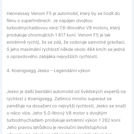
Hennessey Venom F5 je automobil, který by se hodil do
filmu o superhrdinech. Je napájen dvojitou
turbodmychadlovou verzí 7.6-litrového V8 motoru, který
produkuje ohromujících 1 817 koní. Venom F5 je tak
extrémně rychlý, že se zdá, že vzdoruje samotné gravitaci.
S jeho maximální rychlostí někde okolo 484 km/h se jedná
o opravdového zabijáka nejvyšších rychlostí.
4. Koenigsegg Jesko – Legendární výkon
Jesko je další bestiální automobil od švédských expertů na
rychlost z Koenigsegg. Zatímco mnoho superaut se
zaměřuje na dosažení co nejvyšší rychlosti, Jesko se snaží
o něco více. Jeho 5.0-litrový V8 motor s dvojitým
turbodmychadlem produkuje extrémní výkon 1 262 koní.
Jeho pravou lahůdkou je revoluční devítistupňová