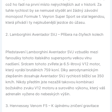
což ho řadí na první místo nejrychlejších aut v historii. Za
tuhle rychlost by se nemusel stydět ani žádný závodní
monopost Formule 1. Veyron Super Sport se stal legendou,
která přivádí i ty nejzkušenější jezdce do úžasu.
2. Lamborghini Aventador SVJ – Příšera na čtyřech kolech
Představení Lamborghini Aventador SVJ vzbudilo mezi
fanoušky tohoto italského supersportu velkou vlnu
nadšení. Srdcem tohoto zvířete je 6.5-litrový V12 motor,
který vyrábí brutálních 759 koní. Díky aerodynamickým
zlepšením dosahuje Aventador SVJ rychlosti blížící se 350
km/h. Nikdy předtím jste nezažili takovou kombinaci
božského zvuku V12 motoru a surového výkonu, který váš
adrenalin vyžene do nebeských výšin.
3. Hennessey Venom F5 – K úplnému zničení gravitace