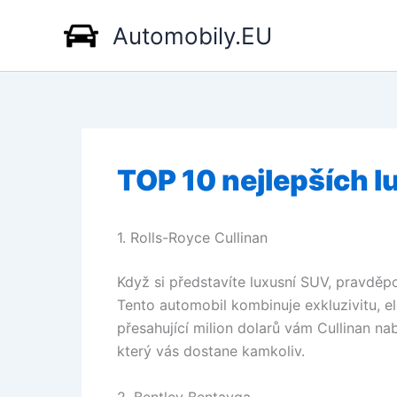
Přeskočit
Automobily.EU
na
obsah
TOP 10 nejlepších l
1. Rolls-Royce Cullinan
Když si představíte luxusní SUV, pravdě
Tento automobil kombinuje exkluzivitu, e
přesahující milion dolarů vám Cullinan nab
který vás dostane kamkoliv.
2. Bentley Bentayga