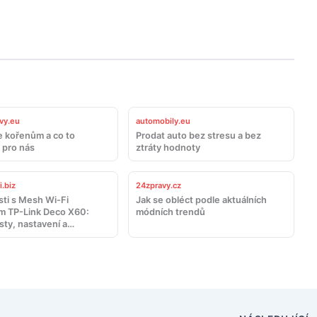
vy.eu
automobily.eu
e kořenům a co to
Prodat auto bez stresu a bez
pro nás
ztráty hodnoty
.biz
24zpravy.cz
ti s Mesh Wi-Fi
Jak se obléct podle aktuálních
 TP-Link Deco X60:
módních trendů
sty, nastavení a
ení