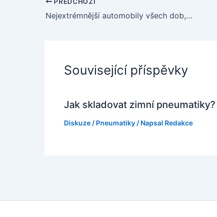
PŘEDCHOZÍ
Nejextrémnější automobily všech dob, které si zamilujete a závidět
Související příspěvky
Jak skladovat zimní pneumatiky?
Diskuze
/
Pneumatiky
/ Napsal
Redakce