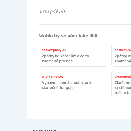
luxury-SUVs
Mohlo by se vám také líbit
ceskezpravy.eu
ceskezpra
Zpátky ke kořenům a co to
Zpátky k
znamená pro nás
znamená 
chcidomov.cz
zkusenosti
Vybavení domácnosti které
Zkušenos
skutečně funguje
systémem
reálné te
doporuč