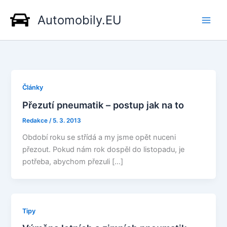
Přeskočit
Automobily.EU
na
obsah
Články
Přezutí pneumatik – postup jak na to
Redakce
/
5. 3. 2013
Období roku se střídá a my jsme opět nuceni
přezout. Pokud nám rok dospěl do listopadu, je
potřeba, abychom přezuli […]
Tipy