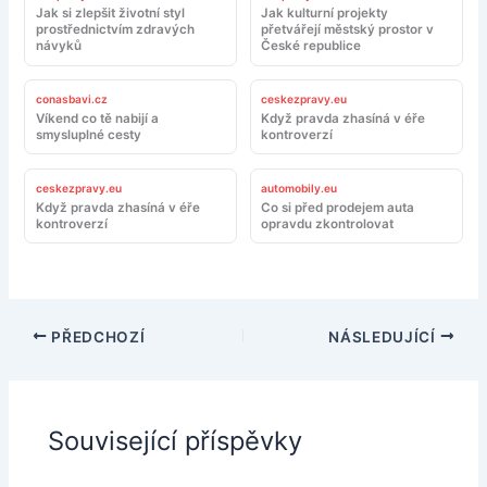
Jak si zlepšit životní styl
Jak kulturní projekty
prostřednictvím zdravých
přetvářejí městský prostor v
návyků
České republice
conasbavi.cz
ceskezpravy.eu
Víkend co tě nabijí a
Když pravda zhasíná v éře
smysluplné cesty
kontroverzí
ceskezpravy.eu
automobily.eu
Když pravda zhasíná v éře
Co si před prodejem auta
kontroverzí
opravdu zkontrolovat
PŘEDCHOZÍ
NÁSLEDUJÍCÍ
Související příspěvky