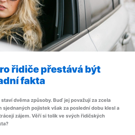
pro řidiče přestává být
adní fakta
u staví dvěma způsoby. Buď jej považují za zcela
sjednaných pojistek však za poslední dobu klesl a
ztrácejí zájem. Věří si tolik ve svých řidičských
kta?