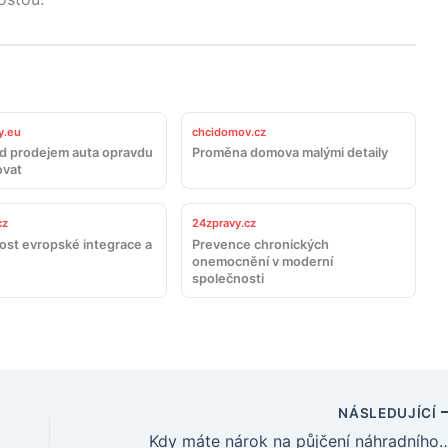
y.eu
chcidomov.cz
ed prodejem auta opravdu
Proměna domova malými detaily
ovat
cz
24zpravy.cz
st evropské integrace a
Prevence chronických
onemocnění v moderní
společnosti
NÁSLEDUJÍCÍ
Kdy máte nárok na půjčení náhr