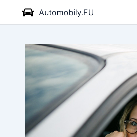
Přeskočit
Automobily.EU
na
obsah