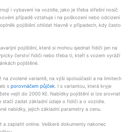
nují i vybavení na vozidle, jako je třeba střešní nosič
takovém případě vztahuje i na poškození nebo odcizení
doplněk pojištění ohlídat hlavně v případech, kdy často
varijní pojištění, které si mohou sjednat řidiči jen na
cky čerství řidiči nebo třeba ti, kteří s vozem vyráží
ánkách pojištěné.
 na zvolené variantě, na výši spoluúčasti a na limitech
web s
porovnáčem půjček
. I s variantou, která kryje
te vejít do 2000 Kč. Nabídky pojištění si lze srovnat
 stačí zadat základní údaje o řidiči a o vozidle.
é nabídky, jejich základní parametry a cenu.
nat a zaplatit online. Veškeré dokumenty nakonec
oštou.