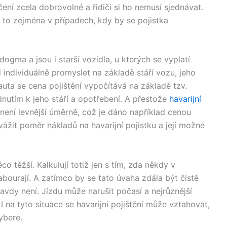
čení zcela dobrovolné a řidiči si ho nemusí sjednávat.
 to zejména v případech, kdy by se pojistka
ogma a jsou i starší vozidla, u kterých se vyplatí
i individuálně promyslet na základě stáří vozu, jeho
 auta se cena pojištění vypočítává na základě tzv.
dnutím k jeho stáří a opotřebení. A přestože
havarijní
, není levnější úměrně, což je dáno například cenou
vážit poměr nákladů na havarijní pojistku a její možné
co těžší. Kalkulují totiž jen s tím, zda někdy v
ourají. A zatímco by se tato úvaha zdála být čistě
avdy není. Jízdu může narušit počasí a nejrůznější
 I na tyto situace se havarijní pojištění může vztahovat,
ybere.