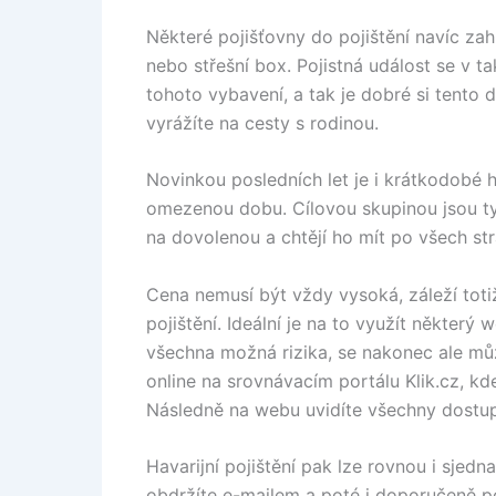
Některé pojišťovny do pojištění navíc zahr
nebo střešní box. Pojistná událost se v 
tohoto vybavení, a tak je dobré si tento 
vyrážíte na cesty s rodinou.
Novinkou posledních let je i krátkodobé ha
omezenou dobu. Cílovou skupinou jsou typi
na dovolenou a chtějí ho mít po všech str
Cena nemusí být vždy vysoká, záleží totiž
pojištění. Ideální je na to využít některý 
všechna možná rizika, se nakonec ale může
online na srovnávacím portálu Klik.cz, kde
Následně na webu uvidíte všechny dostupn
Havarijní pojištění pak lze rovnou i sjed
obdržíte e-mailem a poté i doporučeně p