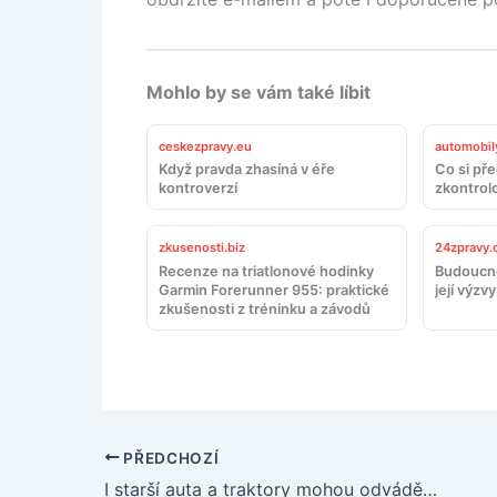
Mohlo by se vám také líbit
ceskezpravy.eu
automobil
Když pravda zhasíná v éře
Co si př
kontroverzí
zkontrol
zkusenosti.biz
24zpravy.
Recenze na triatlonové hodinky
Budoucno
Garmin Forerunner 955: praktické
její výzvy
zkušenosti z tréninku a závodů
PŘEDCHOZÍ
I starší auta a traktory mohou odvádět solidní práci