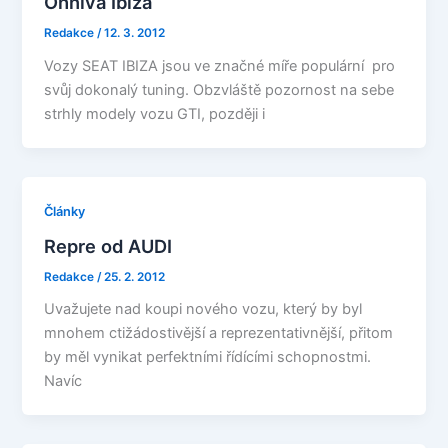
Ohnivá Ibiza
Redakce
/
12. 3. 2012
Vozy SEAT IBIZA jsou ve značné míře populární pro
svůj dokonalý tuning. Obzvláště pozornost na sebe
strhly modely vozu GTI, později i
Články
Repre od AUDI
Redakce
/
25. 2. 2012
Uvažujete nad koupi nového vozu, který by byl
mnohem ctižádostivější a reprezentativnější, přitom
by měl vynikat perfektními řídícími schopnostmi.
Navíc