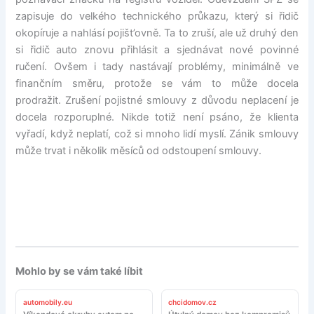
zapisuje do velkého technického průkazu, který si řidič
okopíruje a nahlásí pojišt’ovně. Ta to zruší, ale už druhý den
si řidič auto znovu přihlásit a sjednávat nové povinné
ručení. Ovšem i tady nastávají problémy, minimálně ve
finančním směru, protože se vám to může docela
prodražit. Zrušení pojistné smlouvy z důvodu neplacení je
docela rozporuplné. Nikde totiž není psáno, že klienta
vyřadí, když neplatí, což si mnoho lidí myslí. Zánik smlouvy
může trvat i několik měsíců od odstoupení smlouvy.
Mohlo by se vám také líbit
automobily.eu
chcidomov.cz