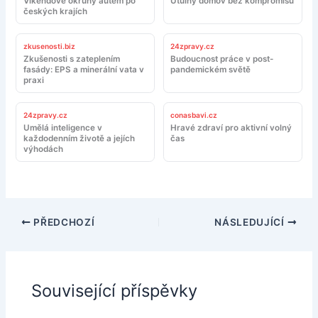
Víkendové okruhy autem po
Útulný domov bez kompromisů
českých krajích
zkusenosti.biz
24zpravy.cz
Zkušenosti s zateplením
Budoucnost práce v post-
fasády: EPS a minerální vata v
pandemickém světě
praxi
24zpravy.cz
conasbavi.cz
Umělá inteligence v
Hravé zdraví pro aktivní volný
každodenním životě a jejích
čas
výhodách
PŘEDCHOZÍ
NÁSLEDUJÍCÍ
Související příspěvky