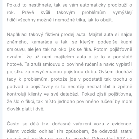
Pokud to nestihnete, tak se vám automaticky prodlouží o
rok. Právě kvůli takovým problémům vymýšlejí
řidiči všechny možné i nemožné trika, jak to obejít.
Například takový fiktivní prodej auta. Majitel auta si najde
známého, kamaráda a tak, se kterým podepíše kupní
smlouvu, ale jen tak na oko, jak se říká. Potom pojišt’ovně
oznámí, že už není majitelem auta a je to v podstatě
hotové. Ta zruší smlouvu o povinné ručení a navíc vyplatí i
pojistku za nevyčerpanou pojistnou dobu. Ovšem dochází
tady k problémům, protože jde v podstatě tak trochu o
podvod a pojišt’ovny si to nechtějí nechat líbit a zpětně
kontrolují klienty ve své databázi. Pokud zjistí pojišt’ovna,
že šlo o fikci, tak místo jednoho povinného ručení by mohl
člověk platit i dvě.
Často se dělá tzv. dočasné vyřazení vozu z evidence.
Klient vozidlo odhlásí tím způsobem, že odevzdá státní
poznávací značku na registru vozidel. Odevzdání SPZ se