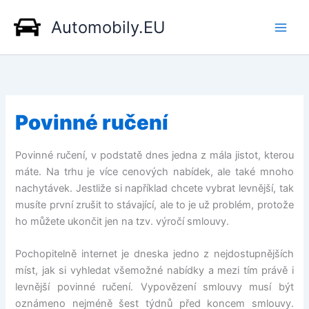
Přeskočit
Automobily.EU
na
obsah
Povinné ručení
Povinné ručení, v podstatě dnes jedna z mála jistot, kterou
máte. Na trhu je více cenových nabídek, ale také mnoho
nachytávek. Jestliže si například chcete vybrat levnější, tak
musíte první zrušit to stávající, ale to je už problém, protože
ho můžete ukončit jen na tzv. výročí smlouvy.
Pochopitelně internet je dneska jedno z nejdostupnějších
míst, jak si vyhledat všemožné nabídky a mezi tím právě i
levnější povinné ručení. Vypovězení smlouvy musí být
oznámeno nejméně šest týdnů před koncem smlouvy.